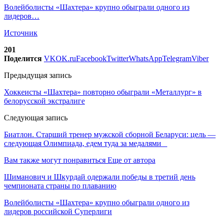
Волейболисты «Шахтера» крупно обыграли одного из
лидеров…
Источник
201
Поделится
VK
OK.ru
Facebook
Twitter
WhatsApp
Telegram
Viber
Предыдущая запись
Хоккеисты «Шахтера» повторно обыграли «Металлург» в
белорусской экстралиге
Следующая запись
Биатлон. Старший тренер мужской сборной Беларуси: цель —
следующая Олимпиада, едем туда за медалями
Вам также могут понравиться
Еще от автора
Шиманович и Шкурдай одержали победы в третий день
чемпионата страны по плаванию
Волейболисты «Шахтера» крупно обыграли одного из
лидеров российской Суперлиги