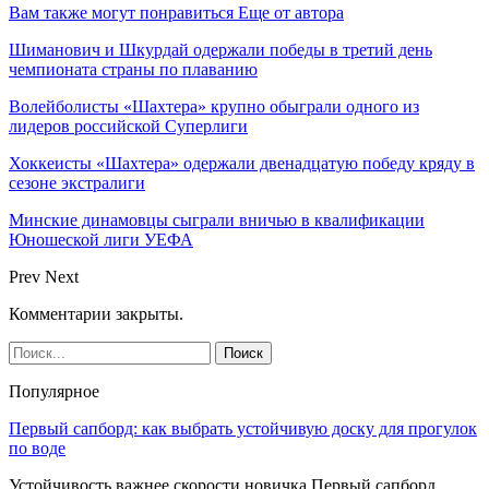
Вам также могут понравиться
Еще от автора
Шиманович и Шкурдай одержали победы в третий день
чемпионата страны по плаванию
Волейболисты «Шахтера» крупно обыграли одного из
лидеров российской Суперлиги
Хоккеисты «Шахтера» одержали двенадцатую победу кряду в
сезоне экстралиги
Минские динамовцы сыграли вничью в квалификации
Юношеской лиги УЕФА
Prev
Next
Комментарии закрыты.
Популярное
Первый сапборд: как выбрать устойчивую доску для прогулок
по воде
Устойчивость важнее скорости новичка Первый сапборд