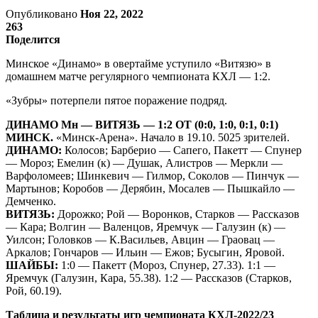
Опубликовано
Ноя 22, 2022
263
Поделится
Минское «Динамо» в овертайме уступило «Витязю» в
домашнем матче регулярного чемпионата КХЛ — 1:2.
«Зубры» потерпели пятое поражение подряд.
ДИНАМО Мн — ВИТЯЗЬ — 1:2 ОТ (0:0, 1:0, 0:1, 0:1)
МИНСК.
«Минск-Арена». Начало в 19.10. 5025 зрителей.
ДИНАМО:
Колосов; Барберио — Сапего, Пакетт — Спунер
— Мороз; Емелин (к) — Душак, Алистров — Меркли —
Варфоломеев; Шинкевич — Гилмор, Соколов — Пинчук —
Мартынов; Коробов — Дерябин, Мосалев — Пышкайло —
Демченко.
ВИТЯЗЬ:
Дорожко; Рой — Воронков, Старков — Рассказов
— Кара; Волгин — Валенцов, Яремчук — Галузин (к) —
Уилсон; Головков — К.Васильев, Авцин — Граовац —
Аркалов; Гончаров — Ильин — Ежов; Бусыгин, Яровой.
ШАЙБЫ:
1:0 — Пакетт (Мороз, Спунер, 27.33). 1:1 —
Яремчук (Галузин, Кара, 55.38). 1:2 — Рассказов (Старков,
Рой, 60.19).
Таблица и результаты игр чемпионата КХЛ-2022/23