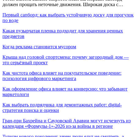
должен прощать неточные движения. Широкая доска с…
Первый сапборд: как выбрать устойчивую доску для прогулок
по воде
Какая пузырчатая пленка подходит для хранения ценных
предметов
Когда реклама становится мусором
Крыша над головой спортсмена: почему загородный дом —
это серьёзный проект
Как чистота офиса влияет на покупательское поведение:
психология цифрового маркетинга
Как оформление офиса влияет на конверсию: что забывают
маркетологи
Как выбрать подрядчика для демонтажных работ: digital-
стратегия поиска и оценки
Гран-при Бахрейна и Саудовской Аравии могут исчезнуть из
календаря «Формулы-1»-2026 из-за войны в регионе
Туризм нового поколения: зачем люди едут не смотреть, а