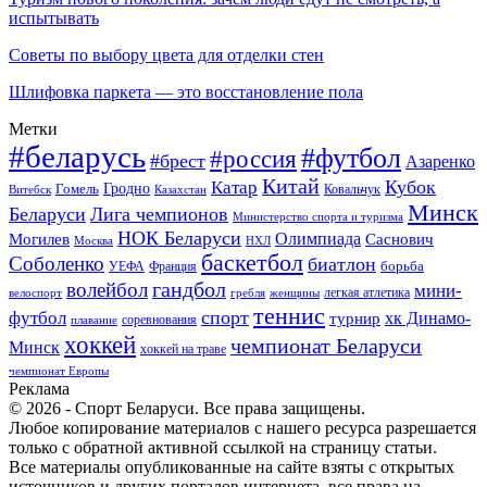
испытывать
Советы по выбору цвета для отделки стен
Шлифовка паркета — это восстановление пола
Метки
#беларусь
#футбол
#россия
#брест
Азаренко
Китай
Кубок
Катар
Гомель
Гродно
Казахстан
Ковальчук
Витебск
Минск
Беларуси
Лига чемпионов
Министерство спорта и туризма
НОК Беларуси
Олимпиада
Могилев
Саснович
Москва
НХЛ
баскетбол
Соболенко
биатлон
борьба
УЕФА
Франция
гандбол
волейбол
мини-
легкая атлетика
гребля
женщины
велоспорт
теннис
спорт
футбол
хк Динамо-
турнир
соревнования
плавание
хоккей
чемпионат Беларуси
Минск
хоккей на траве
чемпионат Европы
Реклама
© 2026 - Спорт Беларуси. Все права защищены.
Любое копирование материалов с нашего ресурса разрешается
только с обратной активной ссылкой на страницу статьи.
Все материалы опубликованные на сайте взяты с открытых
источников и других порталов интернета, все права на