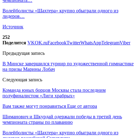
чемпионата…
Волейболисты «Шахтера» крупно обыграли одного из
лидеров…
Источник
252
Поделится
VK
OK.ru
Facebook
Twitter
WhatsApp
Telegram
Viber
Предыдущая запись
В Минске завершился турнир по художественной гимнастике
на призы Марины Лобач
Следующая запись
Команда юных борцов Москвы стала последним
полуфиналистом «Лиги храбрых»
Вам также могут понравиться
Еще от автора
Шиманович и Шкурдай одержали победы в третий день
чемпионата страны по плаванию
Волейболисты «Шахтера» крупно обыграли одного из