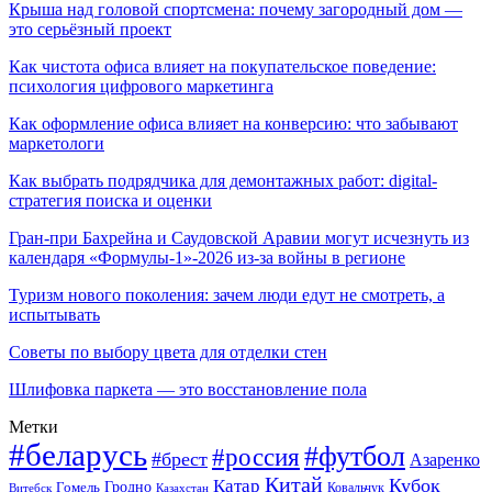
Крыша над головой спортсмена: почему загородный дом —
это серьёзный проект
Как чистота офиса влияет на покупательское поведение:
психология цифрового маркетинга
Как оформление офиса влияет на конверсию: что забывают
маркетологи
Как выбрать подрядчика для демонтажных работ: digital-
стратегия поиска и оценки
Гран-при Бахрейна и Саудовской Аравии могут исчезнуть из
календаря «Формулы-1»-2026 из-за войны в регионе
Туризм нового поколения: зачем люди едут не смотреть, а
испытывать
Советы по выбору цвета для отделки стен
Шлифовка паркета — это восстановление пола
Метки
#беларусь
#футбол
#россия
#брест
Азаренко
Китай
Кубок
Катар
Гомель
Гродно
Казахстан
Ковальчук
Витебск