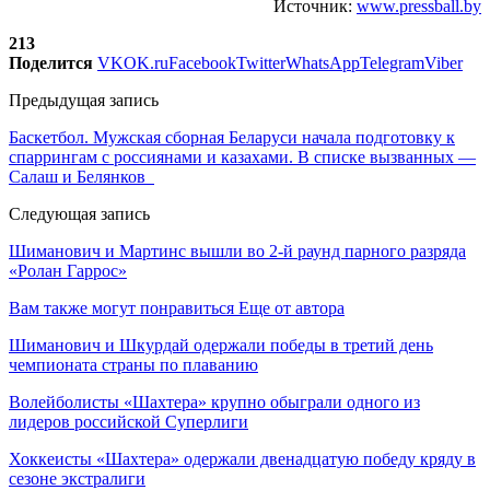
Источник:
www.pressball.by
213
Поделится
VK
OK.ru
Facebook
Twitter
WhatsApp
Telegram
Viber
Предыдущая запись
Баскетбол. Мужская сборная Беларуси начала подготовку к
спаррингам с россиянами и казахами. В списке вызванных —
Салаш и Белянков
Следующая запись
Шиманович и Мартинс вышли во 2-й раунд парного разряда
«Ролан Гаррос»
Вам также могут понравиться
Еще от автора
Шиманович и Шкурдай одержали победы в третий день
чемпионата страны по плаванию
Волейболисты «Шахтера» крупно обыграли одного из
лидеров российской Суперлиги
Хоккеисты «Шахтера» одержали двенадцатую победу кряду в
сезоне экстралиги