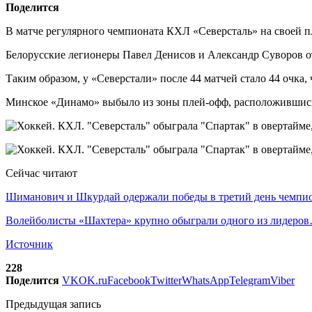
Поделится
В матче регулярного чемпионата КХЛ «Северсталь» на своей п
Белорусские легионеры Павел Денисов и Александр Суворов о
Таким образом, у «Северстали» после 44 матчей стало 44 очка,
Минское «Динамо» выбыло из зоны плей-офф, расположившись 
Сейчас читают
Шиманович и Шкурдай одержали победы в третий день чемп
Волейболисты «Шахтера» крупно обыграли одного из лидеро
Источник
228
Поделится
VK
OK.ru
Facebook
Twitter
WhatsApp
Telegram
Viber
Предыдущая запись