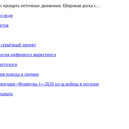
ен прощать неточные движения. Широкая доска с…
по воде
етов
 серьёзный проект
ология цифрового маркетинга
кетологи
гия поиска и оценки
алендаря «Формулы-1»-2026 из-за войны в регионе
тывать