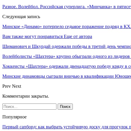
Разное. Волейбол. Российская суперлига. «Минчанка» в пяти
Следующая запись
Минское «Динамо» потерпело седьмое поражение подряд в К
Вам также могут понравиться
Еще от автора
Шиманович и Шкурдай одержали победы в третий день чемпио
Волейболисты «Шахтера» крупно обыграли одного из лидеров
Хоккеисты «Шахтера» одержали двенадцатую победу кряду в с
Минские динамовцы сыграли вничью в квалификации Юноше
Prev
Next
Комментарии закрыты.
Популярное
Первый сапборд: как выбрать устойчивую доску для прогулок 