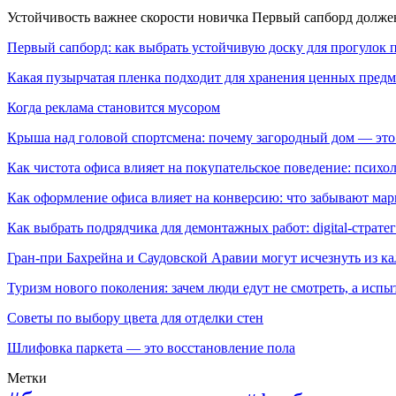
Устойчивость важнее скорости новичка Первый сапборд долж
Первый сапборд: как выбрать устойчивую доску для прогулок 
Какая пузырчатая пленка подходит для хранения ценных предм
Когда реклама становится мусором
Крыша над головой спортсмена: почему загородный дом — это
Как чистота офиса влияет на покупательское поведение: псих
Как оформление офиса влияет на конверсию: что забывают мар
Как выбрать подрядчика для демонтажных работ: digital-страте
Гран-при Бахрейна и Саудовской Аравии могут исчезнуть из к
Туризм нового поколения: зачем люди едут не смотреть, а испы
Советы по выбору цвета для отделки стен
Шлифовка паркета — это восстановление пола
Метки