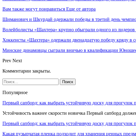
Вам также могут понравиться
Еще от автора
Шиманович и Шкурдай одержали победы в третий день чемпио
Волейболисты «Шахтера» крупно обыграли одного из лидеров
Хоккеисты «Шахтера» одержали двенадцатую победу кряду в с
Минские динамовцы сыграли вничью в квалификации Юноше
Prev
Next
Комментарии закрыты.
Популярное
Первый сапборд: как выбрать устойчивую доску для прогулок 
Устойчивость важнее скорости новичка Первый сапборд долж
Первый сапборд: как выбрать устойчивую доску для прогулок 
Какая пузырчатая пленка подходит для хранения ценных предм