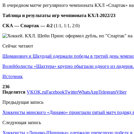
В очередном матче регулярного чемпионата КХЛ «Спартак» на
Таблица и результаты игр чемпионата КХЛ-2022/23
СКА — Спартак — 4:2
(1:1, 1:1, 2:0)
Сейчас читают
Шиманович и Шкурдай одержали победы в третий день чемп
Волейболисты «Шахтера» крупно обыграли одного из лидеро
Источник
236
Поделится
VK
OK.ru
Facebook
Twitter
WhatsApp
Telegram
Viber
Предыдущая запись
Хоккеисты минского «Динамо» проиграли пятый матч подряд
Следующая запись
Хоккеисты «Динамо-Шинника» одержали очередную победу в