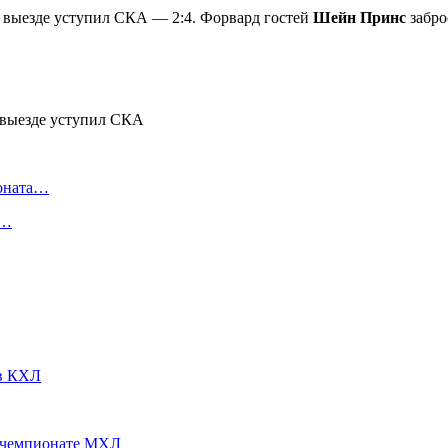
 выезде уступил СКА — 2:4. Форвард гостей
Шейн Принс
забро
ионата…
в…
 в КХЛ
 чемпионате МХЛ