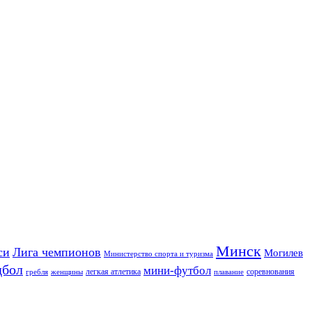
Минск
си
Лига чемпионов
Могилев
Министерство спорта и туризма
дбол
мини-футбол
легкая атлетика
соревнования
гребля
женщины
плавание