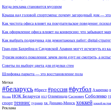
Когда реклама становится мусором
Крыша над головой спортсмена: почему загородный дом — это
Как чистота офиса влияет на покупательское поведение: псих
Как оформление офиса влияет на конверсию: что забывают мар
Как выбрать подрядчика для демонтажных работ: digital-страте
Гран-при Бахрейна и Саудовской Аравии могут исчезнуть из к
Туризм нового поколения: зачем люди едут не смотреть, а испы
Советы по выбору цвета для отделки стен
Шлифовка паркета — это восстановление пола
Метки
#беларусь
#футбол
#россия
#брест
Азаренко
В
Соболенко
НОК Беларуси
Олимпиада
Саснович
У
Москва
НХЛ
хоккей
теннис
спорт
хк Динамо-Минск
турнир
хоккей на тра
Реклама