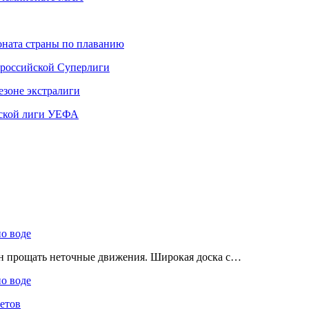
ната страны по плаванию
 российской Суперлиги
езоне экстралиги
ской лиги УЕФА
по воде
ен прощать неточные движения. Широкая доска с…
по воде
етов