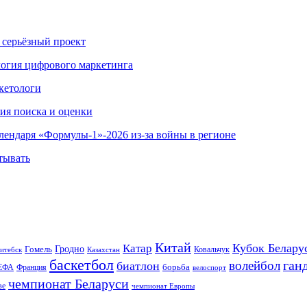
 серьёзный проект
ология цифрового маркетинга
кетологи
гия поиска и оценки
алендаря «Формулы-1»-2026 из-за войны в регионе
тывать
Китай
Кубок Белару
Катар
Гомель
Гродно
Казахстан
Ковальчук
итебск
баскетбол
ган
волейбол
биатлон
борьба
ЕФА
Франция
велоспорт
чемпионат Беларуси
ве
чемпионат Европы