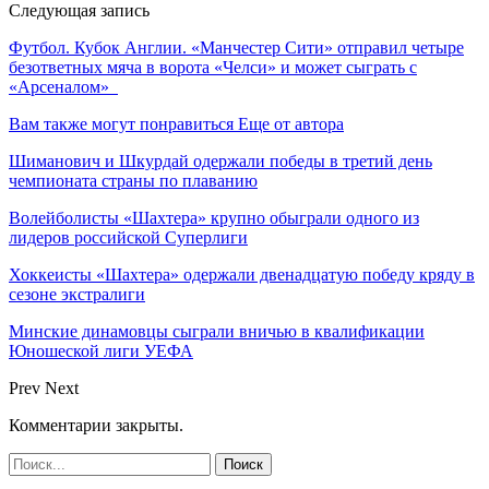
Следующая запись
Футбол. Кубок Англии. «Манчестер Сити» отправил четыре
безответных мяча в ворота «Челси» и может сыграть с
«Арсеналом»
Вам также могут понравиться
Еще от автора
Шиманович и Шкурдай одержали победы в третий день
чемпионата страны по плаванию
Волейболисты «Шахтера» крупно обыграли одного из
лидеров российской Суперлиги
Хоккеисты «Шахтера» одержали двенадцатую победу кряду в
сезоне экстралиги
Минские динамовцы сыграли вничью в квалификации
Юношеской лиги УЕФА
Prev
Next
Комментарии закрыты.