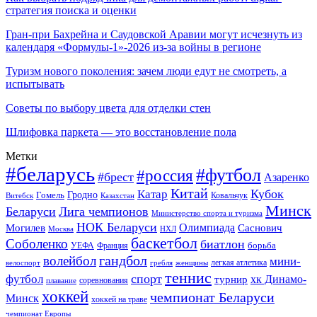
стратегия поиска и оценки
Гран-при Бахрейна и Саудовской Аравии могут исчезнуть из
календаря «Формулы-1»-2026 из-за войны в регионе
Туризм нового поколения: зачем люди едут не смотреть, а
испытывать
Советы по выбору цвета для отделки стен
Шлифовка паркета — это восстановление пола
Метки
#беларусь
#футбол
#россия
#брест
Азаренко
Китай
Кубок
Катар
Гомель
Гродно
Казахстан
Ковальчук
Витебск
Минск
Беларуси
Лига чемпионов
Министерство спорта и туризма
НОК Беларуси
Олимпиада
Могилев
Саснович
Москва
НХЛ
баскетбол
Соболенко
биатлон
борьба
УЕФА
Франция
гандбол
волейбол
мини-
легкая атлетика
гребля
женщины
велоспорт
теннис
спорт
футбол
хк Динамо-
турнир
соревнования
плавание
хоккей
чемпионат Беларуси
Минск
хоккей на траве
чемпионат Европы