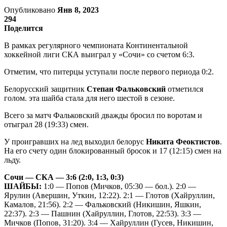
Опубликовано
Янв 8, 2023
294
Поделится
В рамках регулярного чемпионата Континентальной
хоккейной лиги СКА выиграл у «Сочи» со счетом 6:3.
Отметим, что питерцы уступали после первого периода 0:2.
Белорусский защитник
Степан Фальковский
отметился
голом. эта шайба стала для него шестой в сезоне.
Всего за матч Фальковский дважды бросил по воротам и
отыграл 28 (19:33) смен.
У проигравших на лед выходил белорус
Никита Феоктистов
.
На его счету один блокированный бросок и 17 (12:15) смен на
льду.
Сочи — СКА — 3:6 (2:0, 1:3, 0:3)
ШАЙБЫ:
1:0 — Попов (Мичков, 05:30 — бол.). 2:0 —
Ярулин (Авершин, Уткин, 12:22). 2:1 — Глотов (Хайруллин,
Камалов, 21:56). 2:2 — Фальковский (Никишин, Яшкин,
22:37). 2:3 — Пашнин (Хайруллин, Глотов, 22:53). 3:3 —
Мичков (Попов, 31:20). 3:4 — Хайруллин (Гусев, Никишин,