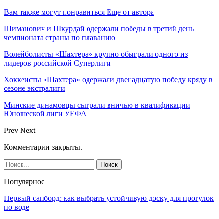
Вам также могут понравиться
Еще от автора
Шиманович и Шкурдай одержали победы в третий день
чемпионата страны по плаванию
Волейболисты «Шахтера» крупно обыграли одного из
лидеров российской Суперлиги
Хоккеисты «Шахтера» одержали двенадцатую победу кряду в
сезоне экстралиги
Минские динамовцы сыграли вничью в квалификации
Юношеской лиги УЕФА
Prev
Next
Комментарии закрыты.
Популярное
Первый сапборд: как выбрать устойчивую доску для прогулок
по воде