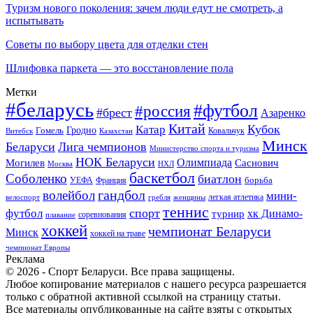
Туризм нового поколения: зачем люди едут не смотреть, а
испытывать
Советы по выбору цвета для отделки стен
Шлифовка паркета — это восстановление пола
Метки
#беларусь
#футбол
#россия
#брест
Азаренко
Китай
Кубок
Катар
Гомель
Гродно
Казахстан
Ковальчук
Витебск
Минск
Беларуси
Лига чемпионов
Министерство спорта и туризма
НОК Беларуси
Олимпиада
Могилев
Саснович
Москва
НХЛ
баскетбол
Соболенко
биатлон
борьба
УЕФА
Франция
гандбол
волейбол
мини-
легкая атлетика
гребля
женщины
велоспорт
теннис
спорт
футбол
хк Динамо-
турнир
соревнования
плавание
хоккей
чемпионат Беларуси
Минск
хоккей на траве
чемпионат Европы
Реклама
© 2026 - Спорт Беларуси. Все права защищены.
Любое копирование материалов с нашего ресурса разрешается
только с обратной активной ссылкой на страницу статьи.
Все материалы опубликованные на сайте взяты с открытых