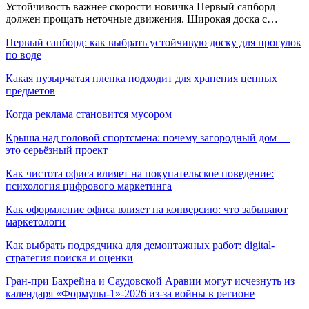
Устойчивость важнее скорости новичка Первый сапборд
должен прощать неточные движения. Широкая доска с…
Первый сапборд: как выбрать устойчивую доску для прогулок
по воде
Какая пузырчатая пленка подходит для хранения ценных
предметов
Когда реклама становится мусором
Крыша над головой спортсмена: почему загородный дом —
это серьёзный проект
Как чистота офиса влияет на покупательское поведение:
психология цифрового маркетинга
Как оформление офиса влияет на конверсию: что забывают
маркетологи
Как выбрать подрядчика для демонтажных работ: digital-
стратегия поиска и оценки
Гран-при Бахрейна и Саудовской Аравии могут исчезнуть из
календаря «Формулы-1»-2026 из-за войны в регионе