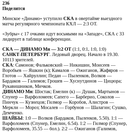
236
Поделится
Минское «Динамо» уступило
СКА
в овертайме выездного
матча регулярного чемпионата КХЛ — 2:3 ОТ.
«Зубры» с 17 очками идут восьмыми на «Западе», СКА с 33
лидирует в таблице конференции.
СКА — ДИНАМО Мн — 3:2 ОТ
(1:1, 0:1, 1:0, 1:0)
САНКТ-ПЕТЕРБУРГ
. Ледовый дворец. Начало в 19.30.
10113 зрителей.
СКА
: Самонов; Фальковский — Никишин, Моисеев —
Воробьев — Яшкин (к); Камалов — Ожиганов, Жафяров —
Глотов — Хайруллин; Педан — Пыленков, Волков —
Бардаков — Галимов; Грошев — Хуснутдинов — Цицюра;
Рукавишников, Мичков.
ДИНАМО Мн
: Шостак; Емелин (к) — Душак, Мартынов —
Спунер — Варфоломеев; Сапего — Барберио, Соколов —
Пинчук — Кузнецов; Гилмор — Коробов, Алистров —
Меркли — Мороз; Мосалев — Горбунов — Шалагин; Сушко,
Демченко.
ШАЙБЫ
: 1:0 — Волков (Бардаков, Пыленков, 5.50). 1:1 —
Варфоломеев (Спунер, Емелин, 6.54). 1:2 — Гилмор (Спунер,
Варфоломеев, 35.55 — бол.). 2:2 — Ожиганов (Галимов,