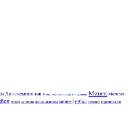
Минск
си
Лига чемпионов
Могилев
Министерство спорта и туризма
дбол
мини-футбол
легкая атлетика
соревнования
гребля
женщины
плавание