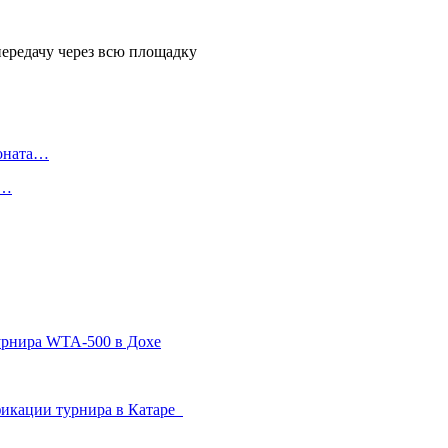
ионата…
в…
урнира WTA-500 в Дохе
фикации турнира в Катаре