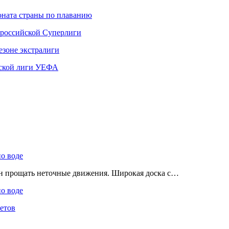
ната страны по плаванию
 российской Суперлиги
езоне экстралиги
ской лиги УЕФА
по воде
ен прощать неточные движения. Широкая доска с…
по воде
етов