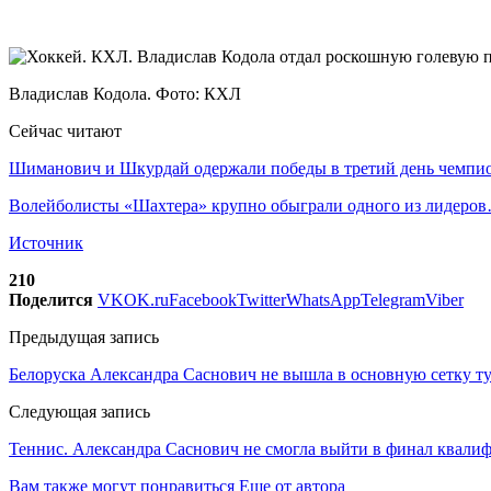
Владислав Кодола. Фото: КХЛ
Сейчас читают
Шиманович и Шкурдай одержали победы в третий день чемп
Волейболисты «Шахтера» крупно обыграли одного из лидеро
Источник
210
Поделится
VK
OK.ru
Facebook
Twitter
WhatsApp
Telegram
Viber
Предыдущая запись
Белоруска Александра Саснович не вышла в основную сетку т
Следующая запись
Теннис. Александра Саснович не смогла выйти в финал квали
Вам также могут понравиться
Еще от автора