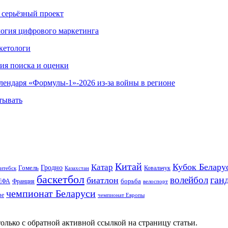
 серьёзный проект
ология цифрового маркетинга
кетологи
гия поиска и оценки
алендаря «Формулы-1»-2026 из-за войны в регионе
тывать
Китай
Кубок Белару
Катар
Гомель
Гродно
Казахстан
Ковальчук
итебск
баскетбол
ган
волейбол
биатлон
борьба
ЕФА
Франция
велоспорт
чемпионат Беларуси
ве
чемпионат Европы
олько с обратной активной ссылкой на страницу статьи.