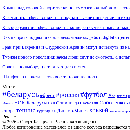
Крыша над головой спортсмена: почему загородный дом — это
Как чистота офиса влияет на покупательское поведение: псих
Как оформление офиса влияет на конверсию: что забывают мар
Как выбрать подрядчика для демонтажных работ: digital-страте
Гран-при Бахрейна и Саудовской Аравии могут исчезнуть из к
Туризм нового поколения: зачем люди едут не смотреть, а испы
Советы по выбору цвета для отделки стен
Шлифовка паркета — это восстановление пола
Метки
#беларусь
#футбол
#россия
#брест
Азаренко
В
Соболенко
НОК Беларуси
Олимпиада
Саснович
У
Москва
НХЛ
хоккей
теннис
спорт
хк Динамо-Минск
турнир
хоккей на тра
Реклама
© 2026 - Спорт Беларуси. Все права защищены.
Любое копирование материалов с нашего ресурса разрешается т