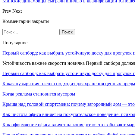
Минские динамовцы сыграли вничью в квалификации Юноше
Prev
Next
Комментарии закрыты.
Популярное
Первый сапборд: как выбрать устойчивую доску для прогулок 
Устойчивость важнее скорости новичка Первый сапборд долж
Первый сапборд: как выбрать устойчивую доску для прогулок 
Какая пузырчатая пленка подходит для хранения ценных предм
Когда реклама становится мусором
Крыша над головой спортсмена: почему загородный дом — это
Как чистота офиса влияет на покупательское поведение: псих
Как оформление офиса влияет на конверсию: что забывают мар
Как выбрать подрядчика для демонтажных работ: digital-страте