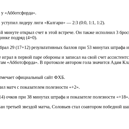
 у «Абботсфорда».
тупил лидеру лиги «Калгари» — 2:3 (0:0, 1:1, 1:2).
-й минуте открыл счет в этой встрече. Он также исполнил 3 броск
инке подряд (4+0).
л 29 (17+12) результативных баллов при 53 минутах штрафа и 
 играл в первой паре обороны и записал на свой счет ассистент
м «Абботсфорда». В протоколе автором гола значится Адам Клап
отмечает официальный сайт ФХБ.
ил матч с показателем полезности «+2».
14) очков при 38 минутах штрафа и показателе полезности «+18»