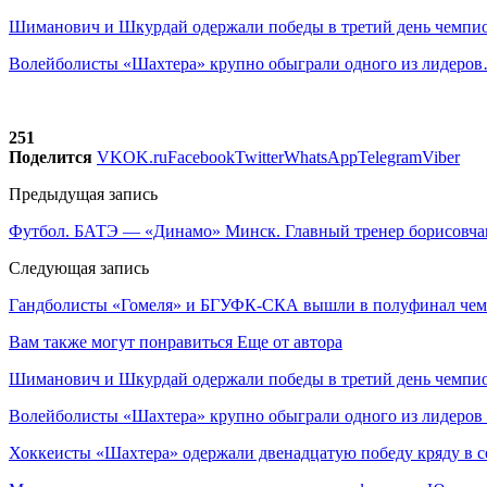
Шиманович и Шкурдай одержали победы в третий день чемп
Волейболисты «Шахтера» крупно обыграли одного из лидеро
251
Поделится
VK
OK.ru
Facebook
Twitter
WhatsApp
Telegram
Viber
Предыдущая запись
Футбол. БАТЭ — «Динамо» Минск. Главный тренер борисовч
Следующая запись
Гандболисты «Гомеля» и БГУФК-СКА вышли в полуфинал чем
Вам также могут понравиться
Еще от автора
Шиманович и Шкурдай одержали победы в третий день чемпио
Волейболисты «Шахтера» крупно обыграли одного из лидеров
Хоккеисты «Шахтера» одержали двенадцатую победу кряду в с