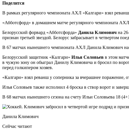
Поделится
В рамках регулярного чемпионата АХЛ «Калгари» взял реванш
«Абботсфорд» в домашнем матче регулярного чемпионата АХЛ ус
Белорусский форвард «Абботсфорда»
Данила Климович
на 26
признан третьей звездой. Белорус забрасывает в четвертом поед
В 67 матчах нынешнего чемпионата АХЛ Данила Климович набра
Белорусский защитник «Калгари»
Илья Соловьев
в этом матче
в чужую зону он обыграл Данилу Климовича и бросил по ворота
перед голкипером хозяев.
«Калгари» взял реванш у соперника за вчерашнее поражение, 
Илья Соловьев также исполнил 4 броска в створ ворот и заверш
В 68 матчах нынешнего сезона на счету Ильи Соловьева 18 (4+
Данила Климович
Сейчас читают