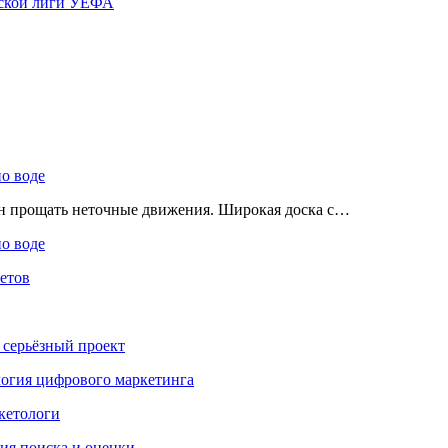
ской лиги УЕФА
по воде
ен прощать неточные движения. Широкая доска с…
по воде
етов
 серьёзный проект
ология цифрового маркетинга
кетологи
гия поиска и оценки