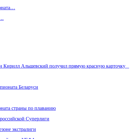
ионата…
в…
ан Кирилл Альшевский получил прямую красную карточку
пионата Беларуси
ната страны по плаванию
 российской Суперлиги
езоне экстралиги