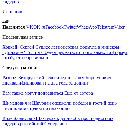
лидеров…
Источник
448
Поделится
VK
OK.ru
Facebook
Twitter
WhatsApp
Telegram
Viber
Предыдущая запись
Хоккей. Сергей Сушко: легионерская формула в минском
«Динамо»? Если мы будем держаться строго каких-то формул,
это будет неправильно
Следующая запись
Разное. Белорусский велосипедист Илья Коршунович
дисквалифицирован на два года за допинг
Вам также могут понравиться
Еще от автора
Шиманович и Шкурдай одержали победы в третий день
чемпионата страны по плаванию
Волейболисты «Шахтера» крупно обыграли одного из
лидеров российской Суперлиги