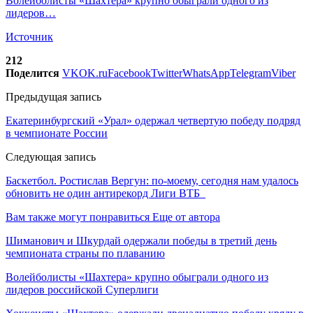
Волейболисты «Шахтера» крупно обыграли одного из
лидеров…
Источник
212
Поделится
VK
OK.ru
Facebook
Twitter
WhatsApp
Telegram
Viber
Предыдущая запись
Екатеринбургский «Урал» одержал четвертую победу подряд
в чемпионате России
Следующая запись
Баскетбол. Ростислав Вергун: по-моему, сегодня нам удалось
обновить не один антирекорд Лиги ВТБ
Вам также могут понравиться
Еще от автора
Шиманович и Шкурдай одержали победы в третий день
чемпионата страны по плаванию
Волейболисты «Шахтера» крупно обыграли одного из
лидеров российской Суперлиги