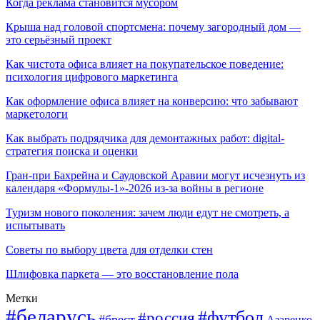
Когда реклама становится мусором
Крыша над головой спортсмена: почему загородный дом —
это серьёзный проект
Как чистота офиса влияет на покупательское поведение:
психология цифрового маркетинга
Как оформление офиса влияет на конверсию: что забывают
маркетологи
Как выбрать подрядчика для демонтажных работ: digital-
стратегия поиска и оценки
Гран-при Бахрейна и Саудовской Аравии могут исчезнуть из
календаря «Формулы-1»-2026 из-за войны в регионе
Туризм нового поколения: зачем люди едут не смотреть, а
испытывать
Советы по выбору цвета для отделки стен
Шлифовка паркета — это восстановление пола
Метки
#беларусь
#футбол
#россия
#брест
Азаренко