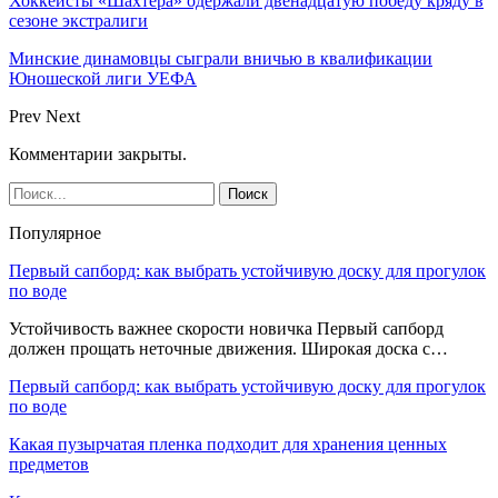
Хоккеисты «Шахтера» одержали двенадцатую победу кряду в
сезоне экстралиги
Минские динамовцы сыграли вничью в квалификации
Юношеской лиги УЕФА
Prev
Next
Комментарии закрыты.
Популярное
Первый сапборд: как выбрать устойчивую доску для прогулок
по воде
Устойчивость важнее скорости новичка Первый сапборд
должен прощать неточные движения. Широкая доска с…
Первый сапборд: как выбрать устойчивую доску для прогулок
по воде
Какая пузырчатая пленка подходит для хранения ценных
предметов