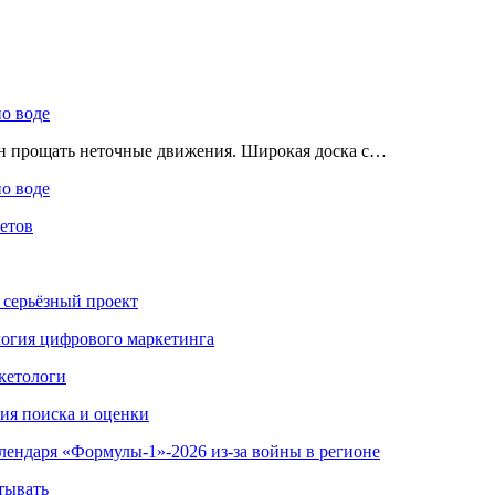
по воде
ен прощать неточные движения. Широкая доска с…
по воде
етов
 серьёзный проект
ология цифрового маркетинга
кетологи
гия поиска и оценки
алендаря «Формулы-1»-2026 из-за войны в регионе
тывать