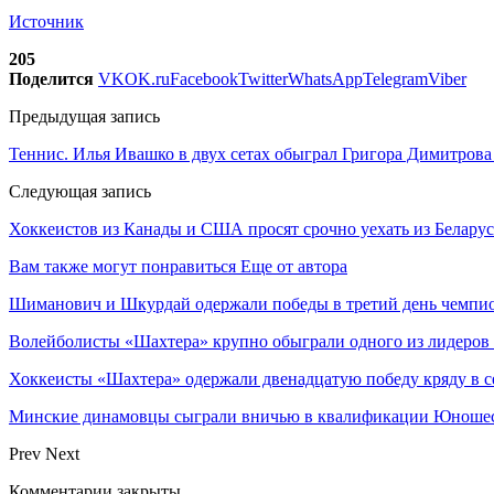
Источник
205
Поделится
VK
OK.ru
Facebook
Twitter
WhatsApp
Telegram
Viber
Предыдущая запись
Теннис. Илья Ивашко в двух сетах обыграл Григора Димитров
Следующая запись
Хоккеистов из Канады и США просят срочно уехать из Беларус
Вам также могут понравиться
Еще от автора
Шиманович и Шкурдай одержали победы в третий день чемпио
Волейболисты «Шахтера» крупно обыграли одного из лидеров
Хоккеисты «Шахтера» одержали двенадцатую победу кряду в с
Минские динамовцы сыграли вничью в квалификации Юноше
Prev
Next
Комментарии закрыты.