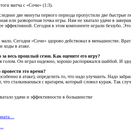
тоги матча с «Сочи» (1:3).
оследние две минуты первого периода пропустили две быстрые п
ая или разворотная точка игры. Нам не хватало удачи в заверше
ее эффективной. Сегодня в этом компоненте играли беззубо. Это
мало. Сегодня «Сочи» здорово действовал в меньшинстве. Врата
и ходы в атаке.
о за весь прошлый сезон. Как оцените его игру?
я голом. Он играл надежно, хорошо распоряжался шайбой. И здор
 провести это время?
особенно в атаке), определить то, что надо улучшить. Надо забр
т, что сталкиваешься с вратарем, который словил кураж. Так слу
ионата…
в…