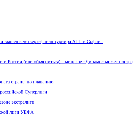
а и вышел в четвертьфинал турнира АТП в Софии
и и России (или объясниться) – минское «Динамо» может постр
ната страны по плаванию
 российской Суперлиги
езоне экстралиги
ской лиги УЕФА