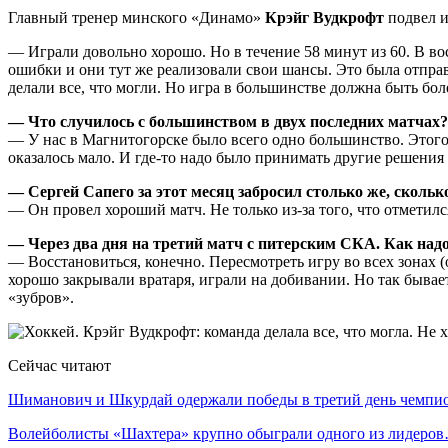
Главный тренер минского «Динамо»
Крэйг Вудкрофт
подвел и
— Играли довольно хорошо. Но в течение 58 минут из 60. В в
ошибки и они тут же реализовали свои шансы. Это была отправн
делали все, что могли. Но игра в большинстве должна быть бол
— Что случилось с большинством в двух последних матчах?
— У нас в Магнитогорске было всего одно большинство. Этого 
оказалось мало. И где-то надо было принимать другие решения 
— Сергей Сапего за этот месяц забросил столько же, скольк
— Он провел хороший матч. Не только из-за того, что отметилс
— Через два дня на третий матч с питерским СКА. Как надо
— Восстановиться, конечно. Пересмотреть игру во всех зонах (
хорошо закрывали вратаря, играли на добивании. Но так бывае
«зубров».
Сейчас читают
Шиманович и Шкурдай одержали победы в третий день чемп
Волейболисты «Шахтера» крупно обыграли одного из лидеро