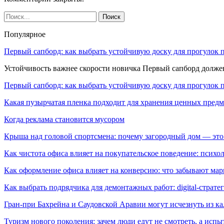
Популярное
Первый сапборд: как выбрать устойчивую доску для прогулок 
Устойчивость важнее скорости новичка Первый сапборд долж
Первый сапборд: как выбрать устойчивую доску для прогулок 
Какая пузырчатая пленка подходит для хранения ценных предм
Когда реклама становится мусором
Крыша над головой спортсмена: почему загородный дом — это
Как чистота офиса влияет на покупательское поведение: псих
Как оформление офиса влияет на конверсию: что забывают мар
Как выбрать подрядчика для демонтажных работ: digital-страте
Гран-при Бахрейна и Саудовской Аравии могут исчезнуть из к
Туризм нового поколения: зачем люди едут не смотреть, а испы