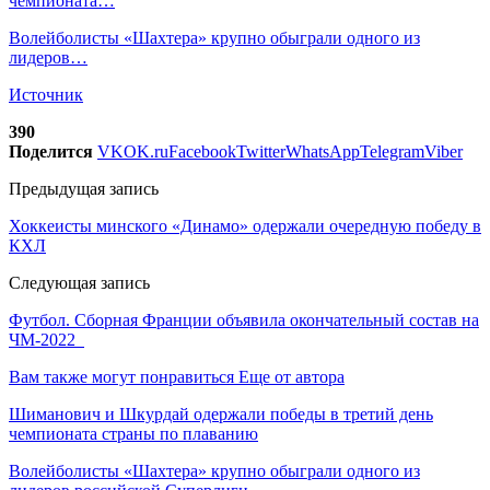
чемпионата…
Волейболисты «Шахтера» крупно обыграли одного из
лидеров…
Источник
390
Поделится
VK
OK.ru
Facebook
Twitter
WhatsApp
Telegram
Viber
Предыдущая запись
Хоккеисты минского «Динамо» одержали очередную победу в
КХЛ
Следующая запись
Футбол. Сборная Франции объявила окончательный состав на
ЧМ-2022
Вам также могут понравиться
Еще от автора
Шиманович и Шкурдай одержали победы в третий день
чемпионата страны по плаванию
Волейболисты «Шахтера» крупно обыграли одного из