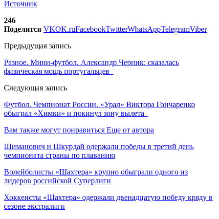
Источник
246
Поделится
VK
OK.ru
Facebook
Twitter
WhatsApp
Telegram
Viber
Предыдущая запись
Разное. Мини-футбол. Александр Черник: сказалась
физическая мощь португальцев
Следующая запись
Футбол. Чемпионат России. «Урал» Виктора Гончаренко
обыграл «Химки» и покинул зону вылета
Вам также могут понравиться
Еще от автора
Шиманович и Шкурдай одержали победы в третий день
чемпионата страны по плаванию
Волейболисты «Шахтера» крупно обыграли одного из
лидеров российской Суперлиги
Хоккеисты «Шахтера» одержали двенадцатую победу кряду в
сезоне экстралиги