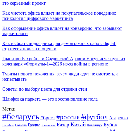
это серьёзный проект
Как чистота офиса влияет на покупательское поведение:
психология цифрового маркетинга
Как оформление офиса влияет на конверсию: что забывают
маркетологи
Как выбрать подрядчика для демонтажных работ: digital-
стратегия поиска и оценки
Гран-при Бахрейна и Саудовской Аравии могут исчезнуть из
календаря «Формулы-1»-2026 из-за войны в регионе
Туризм нового поколения: зачем люди едут не смотреть, а
испытывать
Советы по выбору цвета для отделки стен
Шлифовка паркета — это восстановление пола
Метки
#беларусь
#футбол
#россия
#брест
Азаренко
Китай
Кубок
Катар
Гомель
Гродно
Казахстан
Ковальчук
Витебск