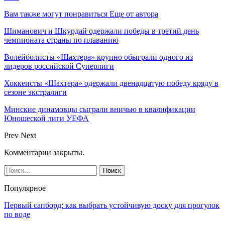
Вам также могут понравиться
Еще от автора
Шиманович и Шкурдай одержали победы в третий день
чемпионата страны по плаванию
Волейболисты «Шахтера» крупно обыграли одного из
лидеров российской Суперлиги
Хоккеисты «Шахтера» одержали двенадцатую победу кряду в
сезоне экстралиги
Минские динамовцы сыграли вничью в квалификации
Юношеской лиги УЕФА
Prev
Next
Комментарии закрыты.
Популярное
Первый сапборд: как выбрать устойчивую доску для прогулок
по воде