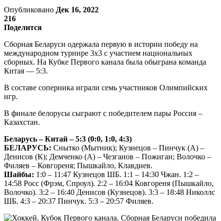
Опубликовано
Дек 16, 2022
216
Поделится
Сборная Беларуси одержала первую в истории победу на
международном турнире 3х3 с участием национальных
сборных. На Кубке Первого канала была обыграна команда
Китая — 5:3.
В составе соперника играли семь участников Олимпийских
игр.
В финале белорусы сыграют с победителем пары Россия –
Казахстан.
Беларусь – Китай – 5:3 (0:0, 1:0, 4:3)
БЕЛАРУСЬ:
Снытко (Мытник); Кузнецов – Пинчук (А) –
Денисов (К); Демченко (А) – Чезганов – Пожиган; Волочко –
Филяев – Ковгореня; Пышкайло, Клавдиев.
Шайбы:
1:0 – 11:47 Кузнецов ШБ. 1:1 – 14:30 Чжан. 1:2 –
14:58 Росс (Фрэм, Спроул). 2:2 – 16:04 Ковгореня (Пышкайло,
Волочко). 3:2 – 16:40 Денисов (Кузнецов). 3:3 – 18:48 Николлс
ШБ. 4:3 – 20:37 Пинчук. 5:3 – 20:57 Филяев.