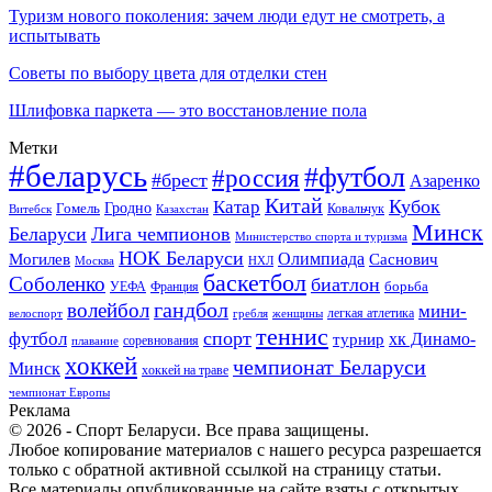
Туризм нового поколения: зачем люди едут не смотреть, а
испытывать
Советы по выбору цвета для отделки стен
Шлифовка паркета — это восстановление пола
Метки
#беларусь
#футбол
#россия
#брест
Азаренко
Китай
Кубок
Катар
Гомель
Гродно
Казахстан
Ковальчук
Витебск
Минск
Беларуси
Лига чемпионов
Министерство спорта и туризма
НОК Беларуси
Олимпиада
Могилев
Саснович
Москва
НХЛ
баскетбол
Соболенко
биатлон
борьба
УЕФА
Франция
гандбол
волейбол
мини-
легкая атлетика
гребля
женщины
велоспорт
теннис
спорт
футбол
хк Динамо-
турнир
соревнования
плавание
хоккей
чемпионат Беларуси
Минск
хоккей на траве
чемпионат Европы
Реклама
© 2026 - Спорт Беларуси. Все права защищены.
Любое копирование материалов с нашего ресурса разрешается
только с обратной активной ссылкой на страницу статьи.
Все материалы опубликованные на сайте взяты с открытых