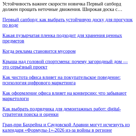
Устойчивость важнее скорости новичка Первый сапборд
должен прощать неточные движения. Широкая доска с…
Первый сапборд: как выбрать устойчивую доску для прогулок
по воде
Какая пузырчатая пленка подходит для хранения ценных
предметов
Когда реклама становится мусором
Крыша над головой спортсмена: почему загородный дом —
это серьёзный проект
Как чистота офиса влияет на покупательское поведение:
психология цифрового маркетинга
Как оформление офиса влияет на конверсию: что забывают
маркетологи
Как выбрать подрядчика для демонтажных работ: digital-
стратегия поиска и оценки
Гран-при Бахрейна и Саудовской Аравии могут исчезнуть из
календаря «Формулы-1»-2026 из-за войны в регионе