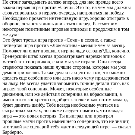
Не стоит заглядывать далеко вперед, для нас прежде всего
важна первая игра против «Сочи». Это то, на чем мы должны
сфокусироваться в первую очередь, настроиться на победу.
Необходимо провести интенсивную игру, хорошо отыграть в
обороне, останется лишь двигаться вперед. Рассмотрим
некоторые позитивные игровые эпизоды и продолжим в том
же духе.
Это будет третья игра против «Сочи» в сезоне, а также
четвертая игра против «Локомотива» меньше чем за месяц.
Поможет ли опыт прошлых игр на льду сегодня?Да, конечно.
Тренерский штаб всегда просматривает нарезки эпизодов с
матчей тех соперников, с кем мы уже играли. Они всегда
стараются показать наши лучшие стороны, которые мы уже
демонстрировали. Также делают акцент на том, что можно
сделать еще особенного или дать идею чему придерживаться
на льду. Не всегда удается запомнить тонкие детали того, как
играет твой соперник. Может, некоторые особенные
движения, или же действия соперника на вбрасывании, а
именно кто конкретно подойдет к точке и как потом команда
будет двигать шайбу. Тебе всегда необходимо учиться на
сыгранных матчах, но также следует помнить, что каждая
игра — это новая история. Ты выиграл или проиграл
прошлые матчи против нынешнего соперника, это не значит,
что такой же сценарий тебя ждет в следующей игре, — сказал
Барберио.