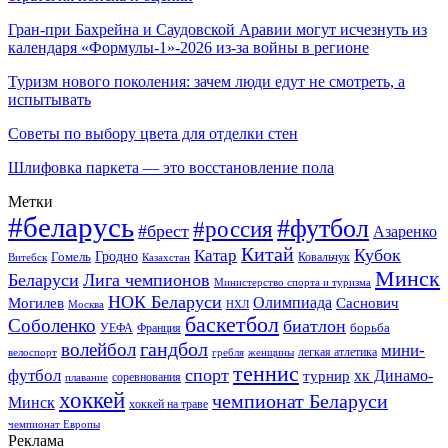
Гран-при Бахрейна и Саудовской Аравии могут исчезнуть из
календаря «Формулы-1»-2026 из-за войны в регионе
Туризм нового поколения: зачем люди едут не смотреть, а
испытывать
Советы по выбору цвета для отделки стен
Шлифовка паркета — это восстановление пола
Метки
#беларусь
#футбол
#россия
#брест
Азаренко
Китай
Кубок
Катар
Гомель
Гродно
Казахстан
Ковальчук
Витебск
Минск
Беларуси
Лига чемпионов
Министерство спорта и туризма
НОК Беларуси
Олимпиада
Могилев
Саснович
Москва
НХЛ
баскетбол
Соболенко
биатлон
борьба
УЕФА
Франция
гандбол
волейбол
мини-
легкая атлетика
гребля
женщины
велоспорт
теннис
спорт
футбол
хк Динамо-
турнир
соревнования
плавание
хоккей
чемпионат Беларуси
Минск
хоккей на траве
чемпионат Европы
Реклама