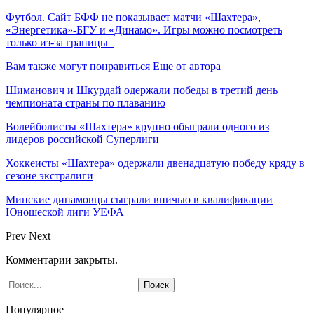
Футбол. Сайт БФФ не показывает матчи «Шахтера»,
«Энергетика»-БГУ и «Динамо». Игры можно посмотреть
только из-за границы
Вам также могут понравиться
Еще от автора
Шиманович и Шкурдай одержали победы в третий день
чемпионата страны по плаванию
Волейболисты «Шахтера» крупно обыграли одного из
лидеров российской Суперлиги
Хоккеисты «Шахтера» одержали двенадцатую победу кряду в
сезоне экстралиги
Минские динамовцы сыграли вничью в квалификации
Юношеской лиги УЕФА
Prev
Next
Комментарии закрыты.
Популярное