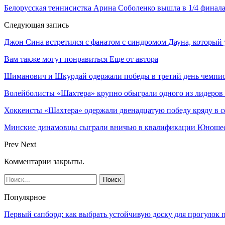
Белорусская теннисистка Арина Соболенко вышла в 1/4 финал
Следующая запись
Джон Сина встретился с фанатом c синдромом Дауна, который 
Вам также могут понравиться
Еще от автора
Шиманович и Шкурдай одержали победы в третий день чемпио
Волейболисты «Шахтера» крупно обыграли одного из лидеров
Хоккеисты «Шахтера» одержали двенадцатую победу кряду в с
Минские динамовцы сыграли вничью в квалификации Юноше
Prev
Next
Комментарии закрыты.
Популярное
Первый сапборд: как выбрать устойчивую доску для прогулок 