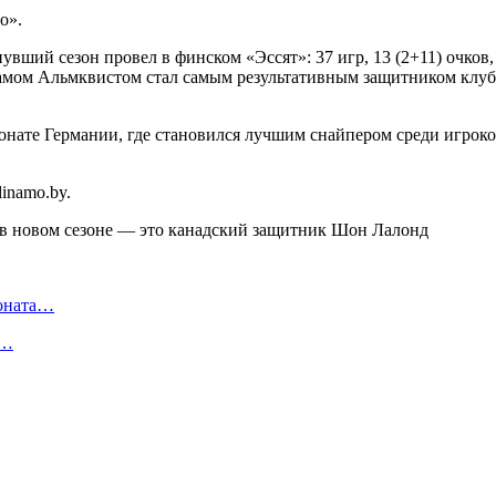
о».
ший сезон провел в финском «Эссят»: 37 игр, 13 (2+11) очков, 
дамом Альмквистом стал самым результативным защитником клуба.
онате Германии, где становился лучшим снайпером среди игроков
inamo.by.
ионата…
в…