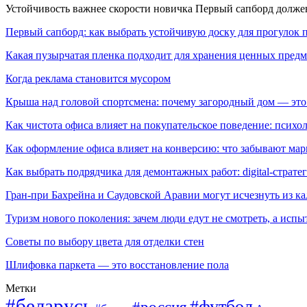
Устойчивость важнее скорости новичка Первый сапборд долж
Первый сапборд: как выбрать устойчивую доску для прогулок 
Какая пузырчатая пленка подходит для хранения ценных предм
Когда реклама становится мусором
Крыша над головой спортсмена: почему загородный дом — это
Как чистота офиса влияет на покупательское поведение: псих
Как оформление офиса влияет на конверсию: что забывают мар
Как выбрать подрядчика для демонтажных работ: digital-страте
Гран-при Бахрейна и Саудовской Аравии могут исчезнуть из к
Туризм нового поколения: зачем люди едут не смотреть, а испы
Советы по выбору цвета для отделки стен
Шлифовка паркета — это восстановление пола
Метки
#беларусь
#футбол
#россия