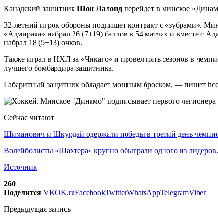
Канадский защитник
Шон Лалонд
перейдет в минское «Динам
32-летний игрок обороны подпишет контракт с «зубрами». Минув
«Адмирала» набрал 26 (7+19) баллов в 54 матчах и вместе с А
набрал 18 (5+13) очков.
Также играл в НХЛ за «Чикаго» и провел пять сезонов в чемпи
лучшего бомбардира-защитника.
Габаритный защитник обладает мощным броском, — пишет hcd
Сейчас читают
Шиманович и Шкурдай одержали победы в третий день чемп
Волейболисты «Шахтера» крупно обыграли одного из лидеро
Источник
260
Поделится
VK
OK.ru
Facebook
Twitter
WhatsApp
Telegram
Viber
Предыдущая запись