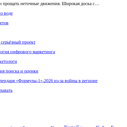
ен прощать неточные движения. Широкая доска с…
по воде
етов
 серьёзный проект
ология цифрового маркетинга
кетологи
гия поиска и оценки
алендаря «Формулы-1»-2026 из-за войны в регионе
тывать