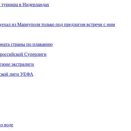
а турнира в Нидерландах
уехал из Мариуполя только под предлогом встречи с ним
ната страны по плаванию
 российской Суперлиги
езоне экстралиги
ской лиги УЕФА
по воде