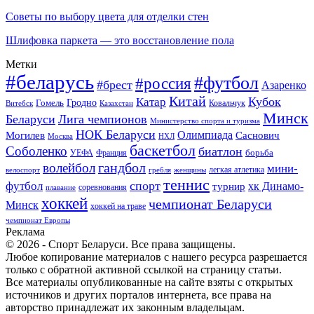
Советы по выбору цвета для отделки стен
Шлифовка паркета — это восстановление пола
Метки
#беларусь
#футбол
#россия
#брест
Азаренко
Китай
Кубок
Катар
Гомель
Гродно
Казахстан
Ковальчук
Витебск
Минск
Беларуси
Лига чемпионов
Министерство спорта и туризма
НОК Беларуси
Олимпиада
Могилев
Саснович
Москва
НХЛ
баскетбол
Соболенко
биатлон
борьба
УЕФА
Франция
гандбол
волейбол
мини-
легкая атлетика
гребля
женщины
велоспорт
теннис
спорт
футбол
хк Динамо-
турнир
соревнования
плавание
хоккей
чемпионат Беларуси
Минск
хоккей на траве
чемпионат Европы
Реклама
© 2026 - Спорт Беларуси. Все права защищены.
Любое копирование материалов с нашего ресурса разрешается
только с обратной активной ссылкой на страницу статьи.
Все материалы опубликованные на сайте взяты с открытых
источников и других порталов интернета, все права на
авторство принадлежат их законным владельцам.