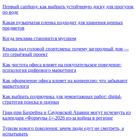
Первый сапборд: как выбрать устойчивую доску для прогулок
по воде
Какая пузырчатая пленка подходит для хранения ценных
предметов
Когда реклама становится мусором
Крыша над головой спортсмена: почему загородный дом —
это серьёзный проект
Как чистота офиса влияет на покупательское поведение:
психология цифрового маркетинга
Как оформление офиса влияет на конверсию: что забывают
маркетологи
Как выбрать подрядчика для демонтажных работ: digital-
стратегия поиска и оценки
Гран-при Бахрейна и Саудовской Аравии могут исчезнуть из
календаря «Формулы-1»-2026 из-за войны в регионе
Туризм нового поколения: зачем люди едут не смотреть, а
испытывать