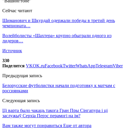
Сейчас читают
Шиманович и Шкурдай одержали победы в третий день
чемпионата…
Волейболисты «Шахтера» крупно обыграли одного из
лидеров…
Источник
330
Поделится
VK
OK.ru
Facebook
Twitter
WhatsApp
Telegram
Viber
Предыдущая запись
Белорусские футболистки начали подготовку к матчам с
россиянками
Следующая запись
Ці варта было чакаць такога Гран Пры Сінгапура і ці
заслужыў Серхіа Перэс перамогі на ім?
Вам также могут понравиться
Еще от автора