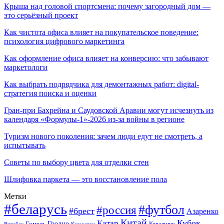
Крыша над головой спортсмена: почему загородный дом —
это серьёзный проект
Как чистота офиса влияет на покупательское поведение:
психология цифрового маркетинга
Как оформление офиса влияет на конверсию: что забывают
маркетологи
Как выбрать подрядчика для демонтажных работ: digital-
стратегия поиска и оценки
Гран-при Бахрейна и Саудовской Аравии могут исчезнуть из
календаря «Формулы-1»-2026 из-за войны в регионе
Туризм нового поколения: зачем люди едут не смотреть, а
испытывать
Советы по выбору цвета для отделки стен
Шлифовка паркета — это восстановление пола
Метки
#беларусь
#футбол
#россия
#брест
Азаренко
Китай
Кубок
Катар
Гомель
Гродно
Казахстан
Ковальчук