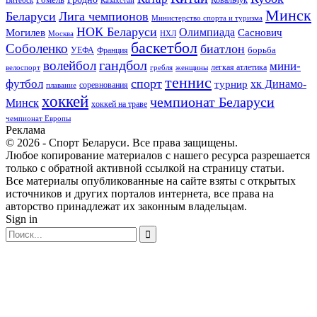
Витебск
Минск
Беларуси
Лига чемпионов
Министерство спорта и туризма
НОК Беларуси
Олимпиада
Могилев
Саснович
Москва
НХЛ
баскетбол
Соболенко
биатлон
борьба
УЕФА
Франция
гандбол
волейбол
мини-
легкая атлетика
гребля
женщины
велоспорт
теннис
спорт
футбол
хк Динамо-
турнир
соревнования
плавание
хоккей
чемпионат Беларуси
Минск
хоккей на траве
чемпионат Европы
Реклама
© 2026 - Спорт Беларуси. Все права защищены.
Любое копирование материалов с нашего ресурса разрешается
только с обратной активной ссылкой на страницу статьи.
Все материалы опубликованные на сайте взяты с открытых
источников и других порталов интернета, все права на
авторство принадлежат их законным владельцам.
Sign in