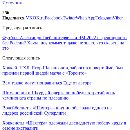
Источник
256
Поделится
VK
OK.ru
Facebook
Twitter
WhatsApp
Telegram
Viber
Предыдущая запись
Футбол. Александр Глеб: потеряет ли ЧМ-2022 в зрелищности
без России? Ха-ха, ноу коммент, даже не знаю, что сказать на
это
Следующая запись
Хоккей. НХЛ. Егор Шарангович, забросив в овертайме, был
признан первой зведой матча с «Торонто»
Вам также могут понравиться
Еще от автора
Шиманович и Шкурдай одержали победы в третий день
чемпионата страны по плаванию
Волейболисты «Шахтера» крупно обыграли одного из
лидеров российской Суперлиги
Хоккеисты «Шахтера» одержали двенадцатую победу кряду в
сезоне экстралиги