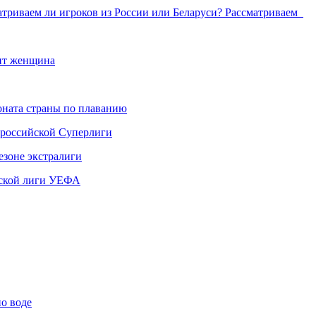
триваем ли игроков из России или Беларуси? Рассматриваем
дит женщина
ната страны по плаванию
 российской Суперлиги
езоне экстралиги
ской лиги УЕФА
по воде