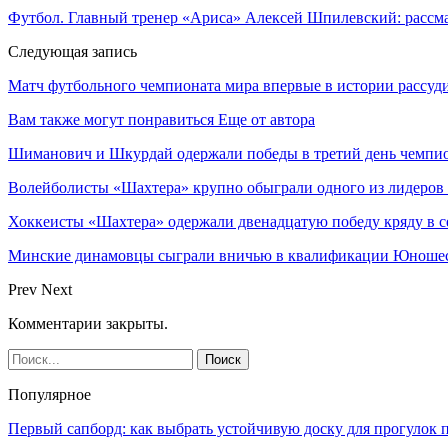
Футбол. Главный тренер «Ариса» Алексей Шпилевский: рассма
Следующая запись
Матч футбольного чемпионата мира впервые в истории рассу
Вам также могут понравиться
Еще от автора
Шиманович и Шкурдай одержали победы в третий день чемпио
Волейболисты «Шахтера» крупно обыграли одного из лидеров
Хоккеисты «Шахтера» одержали двенадцатую победу кряду в с
Минские динамовцы сыграли вничью в квалификации Юноше
Prev
Next
Комментарии закрыты.
Популярное
Первый сапборд: как выбрать устойчивую доску для прогулок 