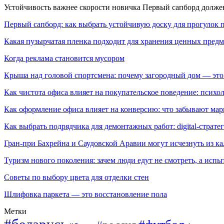
Устойчивость важнее скорости новичка Первый сапборд долж
Первый сапборд: как выбрать устойчивую доску для прогулок 
Какая пузырчатая пленка подходит для хранения ценных предм
Когда реклама становится мусором
Крыша над головой спортсмена: почему загородный дом — это
Как чистота офиса влияет на покупательское поведение: псих
Как оформление офиса влияет на конверсию: что забывают мар
Как выбрать подрядчика для демонтажных работ: digital-страте
Гран-при Бахрейна и Саудовской Аравии могут исчезнуть из к
Туризм нового поколения: зачем люди едут не смотреть, а испы
Советы по выбору цвета для отделки стен
Шлифовка паркета — это восстановление пола
Метки
#беларусь