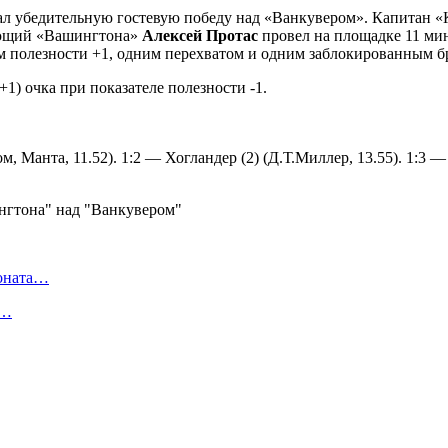
л убедительную гостевую победу над «Ванкувером». Капитан 
дающий «Вашингтона»
Алексей Протас
провел на площадке 11 мину
лем полезности +1, одним перехватом и одним заблокированным б
1) очка при показателе полезности -1.
м, Манта, 11.52). 1:2 — Хогландер (2) (Д.Т.Миллер, 13.55). 1:3 
ионата…
в…