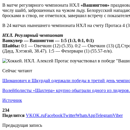
В матче регулярного чемпионата НХЛ
«Вашингтон»
празднова
числу шайб, заброшенных на чужом льду. Белорусский напа
бросками в створ, не отметился, завершил встречу с показате
В 24 матчах нынешнего чемпионата НХЛ на счету Протаса 4 (3+
НХЛ. Регулярный чемпионат
Ванкувер — Вашингтон — 1:5 (1:3, 0:1, 0:1)
Шайбы:
0:1 — Овечкин (12) (5.35). 0:2 — Овечкин (13) (Д.Стро
(Дауд, Хэтэвэй, 38.47). 1:5 — Фехервари (1) (55.57-п/в).
Сейчас читают
Шиманович и Шкурдай одержали победы в третий день чемп
Волейболисты «Шахтера» крупно обыграли одного из лидеро
Источник
234
Поделится
VK
OK.ru
Facebook
Twitter
WhatsApp
Telegram
Viber
Предыдущая запись