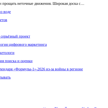
ен прощать неточные движения. Широкая доска с…
по воде
етов
 серьёзный проект
ология цифрового маркетинга
кетологи
гия поиска и оценки
алендаря «Формулы-1»-2026 из-за войны в регионе
тывать