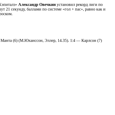
«Кэпиталз»
Александр Овечкин
установил рекорд лиги по
т 21 секунду, баллами по системе «гол + пас», равно как и
роском.
— Манта (6) (М.Юханссон, Эллер, 14.35). 1:4 — Карлсон (7)