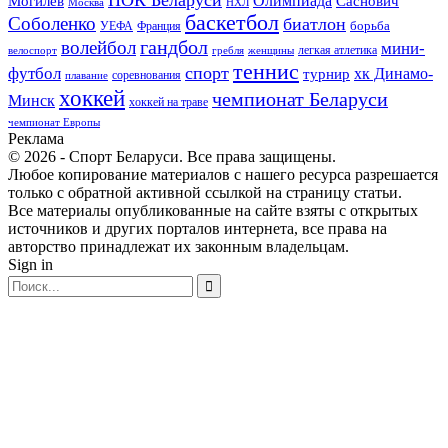
Олимпиада
Могилев
Саснович
Москва
НХЛ
баскетбол
Соболенко
биатлон
борьба
УЕФА
Франция
гандбол
волейбол
мини-
легкая атлетика
гребля
женщины
велоспорт
теннис
спорт
футбол
хк Динамо-
турнир
соревнования
плавание
хоккей
чемпионат Беларуси
Минск
хоккей на траве
чемпионат Европы
Реклама
© 2026 - Спорт Беларуси. Все права защищены.
Любое копирование материалов с нашего ресурса разрешается
только с обратной активной ссылкой на страницу статьи.
Все материалы опубликованные на сайте взяты с открытых
источников и других порталов интернета, все права на
авторство принадлежат их законным владельцам.
Sign in