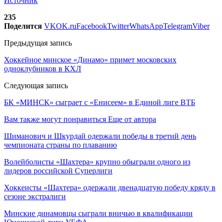
Источник
235
Поделится
VK
OK.ru
Facebook
Twitter
WhatsApp
Telegram
Viber
Предыдущая запись
Хоккейное минское «Динамо» примет московских
одноклубников в КХЛ
Следующая запись
БК «МИНСК» сыграет с «Енисеем» в Единой лиге ВТБ
Вам также могут понравиться
Еще от автора
Шиманович и Шкурдай одержали победы в третий день
чемпионата страны по плаванию
Волейболисты «Шахтера» крупно обыграли одного из
лидеров российской Суперлиги
Хоккеисты «Шахтера» одержали двенадцатую победу кряду в
сезоне экстралиги
Минские динамовцы сыграли вничью в квалификации