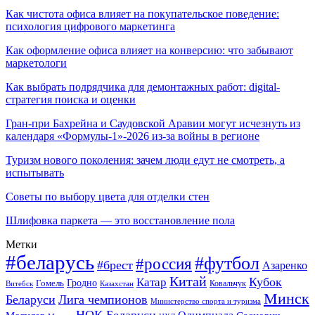
Как чистота офиса влияет на покупательское поведение:
психология цифрового маркетинга
Как оформление офиса влияет на конверсию: что забывают
маркетологи
Как выбрать подрядчика для демонтажных работ: digital-
стратегия поиска и оценки
Гран-при Бахрейна и Саудовской Аравии могут исчезнуть из
календаря «Формулы-1»-2026 из-за войны в регионе
Туризм нового поколения: зачем люди едут не смотреть, а
испытывать
Советы по выбору цвета для отделки стен
Шлифовка паркета — это восстановление пола
Метки
#беларусь
#футбол
#россия
#брест
Азаренко
Китай
Кубок
Катар
Гомель
Гродно
Казахстан
Ковальчук
Витебск
Минск
Беларуси
Лига чемпионов
Министерство спорта и туризма
НОК Беларуси