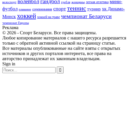
гандбол
волейбол
мини-
легкая атлетика
гребля
женщины
велоспорт
теннис
спорт
футбол
хк Динамо-
турнир
соревнования
плавание
хоккей
чемпионат Беларуси
Минск
хоккей на траве
чемпионат Европы
Реклама
© 2026 - Спорт Беларуси. Все права защищены.
Любое копирование материалов с нашего ресурса разрешается
только с обратной активной ссылкой на страницу статьи.
Все материалы опубликованные на сайте взяты с открытых
источников и других порталов интернета, все права на
авторство принадлежат их законным владельцам.
Sign in