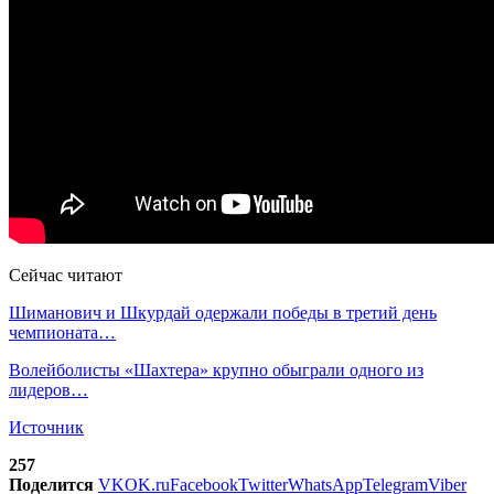
Сейчас читают
Шиманович и Шкурдай одержали победы в третий день
чемпионата…
Волейболисты «Шахтера» крупно обыграли одного из
лидеров…
Источник
257
Поделится
VK
OK.ru
Facebook
Twitter
WhatsApp
Telegram
Viber