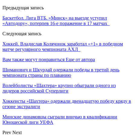
Предыдущая запись
Баскетбол. Лига ВТБ. «Минск» на выезде уступил
«Автодору», потерпев 16-е поражение в 17 матчах
Следующая запись
Хоккей. Владислав Колячонок заработал «+1» в победном
матче регулярного чемпионата АХЛ
Вам также могут понравиться
Еще от автора
Шиманович и Шкурдай одержали победы в третий день
чемпионата страны по плаванию
Волейболисты «Шахтера» крупно обыграли одного из
лидеров российской Суперлиги
Хоккеисты «Шахтера» одержали двенадцатую победу кряду в
сезоне экстралиги
Минские динамовцы сыграли вничью в квалификации
Юношеской лиги УЕФА
Prev
Next