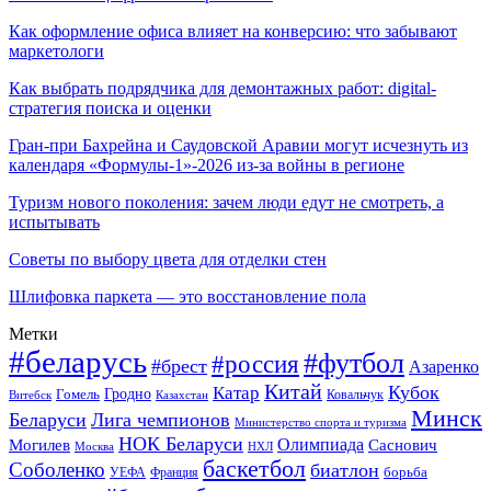
Как оформление офиса влияет на конверсию: что забывают
маркетологи
Как выбрать подрядчика для демонтажных работ: digital-
стратегия поиска и оценки
Гран-при Бахрейна и Саудовской Аравии могут исчезнуть из
календаря «Формулы-1»-2026 из-за войны в регионе
Туризм нового поколения: зачем люди едут не смотреть, а
испытывать
Советы по выбору цвета для отделки стен
Шлифовка паркета — это восстановление пола
Метки
#беларусь
#футбол
#россия
#брест
Азаренко
Китай
Кубок
Катар
Гомель
Гродно
Казахстан
Ковальчук
Витебск
Минск
Беларуси
Лига чемпионов
Министерство спорта и туризма
НОК Беларуси
Олимпиада
Могилев
Саснович
Москва
НХЛ
баскетбол
Соболенко
биатлон
борьба
УЕФА
Франция