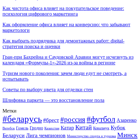
Как чистота офиса влияет на покупательское поведение:
психология цифрового маркетинга
Как оформление офиса влияет на конверсию: что забывают
маркетологи
Как выбрать подрядчика для демонтажных работ: digital-
стратегия поиска и оценки
Гран-при Бахрейна и Саудовской Аравии могут исчезнуть из
календаря «Формулы-1»-2026 из-за войны в регионе
Туризм нового поколения: зачем люди едут не смотреть, а
испытывать
Советы по выбору цвета для отделки стен
Шлифовка паркета — это восстановление пола
Метки
#беларусь
#футбол
#россия
#брест
Азаренко
Китай
Кубок
Катар
Гомель
Гродно
Казахстан
Ковальчук
Витебск
Минск
Беларуси
Лига чемпионов
Министерство спорта и туризма