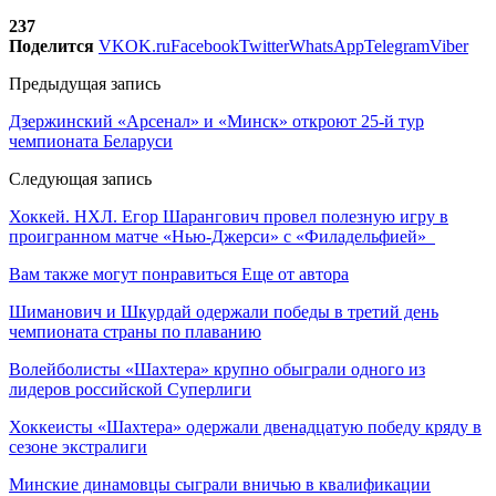
237
Поделится
VK
OK.ru
Facebook
Twitter
WhatsApp
Telegram
Viber
Предыдущая запись
Дзержинский «Арсенал» и «Минск» откроют 25-й тур
чемпионата Беларуси
Следующая запись
Хоккей. НХЛ. Егор Шарангович провел полезную игру в
проигранном матче «Нью-Джерси» с «Филадельфией»
Вам также могут понравиться
Еще от автора
Шиманович и Шкурдай одержали победы в третий день
чемпионата страны по плаванию
Волейболисты «Шахтера» крупно обыграли одного из
лидеров российской Суперлиги
Хоккеисты «Шахтера» одержали двенадцатую победу кряду в
сезоне экстралиги
Минские динамовцы сыграли вничью в квалификации