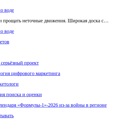
по воде
ен прощать неточные движения. Широкая доска с…
по воде
етов
 серьёзный проект
ология цифрового маркетинга
кетологи
гия поиска и оценки
алендаря «Формулы-1»-2026 из-за войны в регионе
тывать