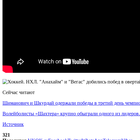
Сейчас читают
Шиманович и Шкурдай одержали победы в третий день чемп
Волейболисты «Шахтера» крупно обыграли одного из лидеро
Источник
321