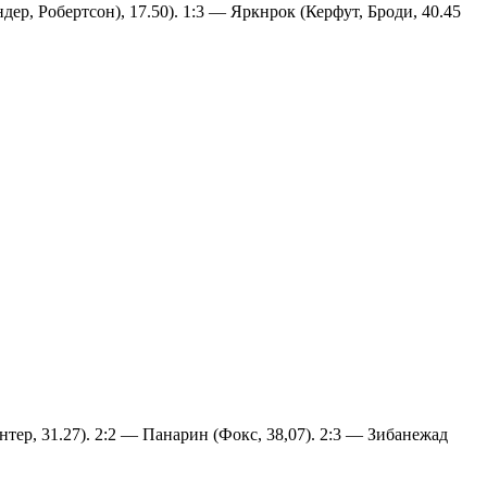
ер, Робертсон), 17.50). 1:3 — Яркнрок (Керфут, Броди, 40.45
тер, 31.27). 2:2 — Панарин (Фокс, 38,07). 2:3 — Зибанежад