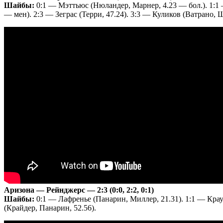
Шайбы:
0:1 — Мэттьюс (Нюландер, Марнер, 4.23 — бол.). 1:1 —
— мен). 2:3 — Зеграс (Терри, 47.24). 3:3 — Куликов (Ватрано, Ш
Аризона — Рейнджерс — 2:3 (0:0, 2:2, 0:1)
Шайбы:
0:1 — Лафренье (Панарин, Миллер, 21.31). 1:1 — Крауз
(Крайдер, Панарин, 52.56).