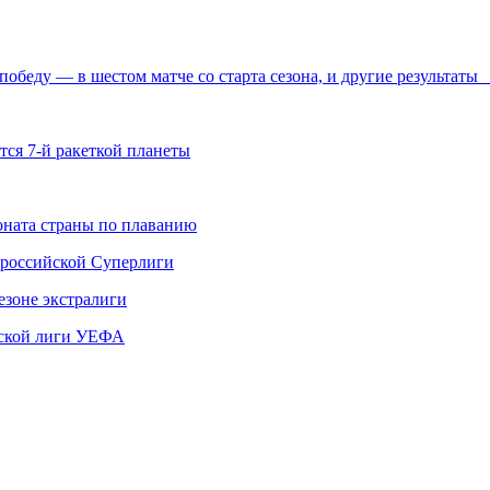
обеду — в шестом матче со старта сезона, и другие результат
ся 7-й ракеткой планеты
ната страны по плаванию
 российской Суперлиги
езоне экстралиги
ской лиги УЕФА