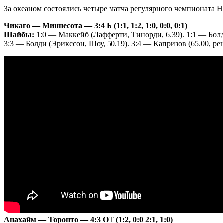
За океаном состоялись четыре матча регулярного чемпионата 
Чикаго — Миннесота — 3:4 Б (1:1, 1:2, 1:0, 0:0, 0:1)
Шайбы:
1:0 — Маккейб (Лафферти, Тинорди, 6.39). 1:1 — Болди
3:3 — Болди (Эрикссон, Шоу, 50.19). 3:4 — Капризов (65.00, р
Анахайм — Торонто — 4:3 ОТ (1:2, 0:0 2:1, 1:0)