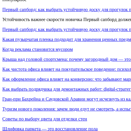
Первый сапборд: как выбрать устойчивую доску для прогулок 
Устойчивость важнее скорости новичка Первый сапборд долж
Первый сапборд: как выбрать устойчивую доску для прогулок 
Какая пузырчатая пленка подходит для хранения ценных предм
Когда реклама становится мусором
Крыша над головой спортсмена: почему загородный дом — это
Как чистота офиса влияет на покупательское поведение: псих
Как оформление офиса влияет на конверсию: что забывают мар
Как выбрать подрядчика для демонтажных работ: digital-страте
Гран-при Бахрейна и Саудовской Аравии могут исчезнуть из к
Туризм нового поколения: зачем люди едут не смотреть, а испы
Советы по выбору цвета для отделки стен
Шлифовка паркета — это восстановление пола