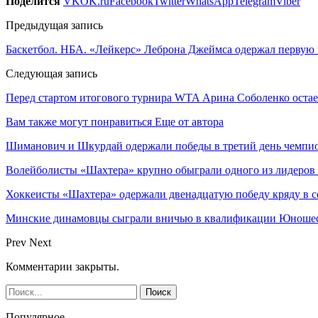
Поделится
VK
OK.ru
Facebook
Twitter
WhatsApp
Telegram
Viber
Предыдущая запись
Баскетбол. НБА. «Лейкерс» Леброна Джеймса одержал первую п
Следующая запись
Перед стартом итогового турнира WTA Арина Соболенко остает
Вам также могут понравиться
Еще от автора
Шиманович и Шкурдай одержали победы в третий день чемпио
Волейболисты «Шахтера» крупно обыграли одного из лидеров
Хоккеисты «Шахтера» одержали двенадцатую победу кряду в с
Минские динамовцы сыграли вничью в квалификации Юноше
Prev
Next
Комментарии закрыты.
Популярное