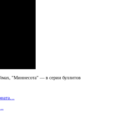
ионата…
в…