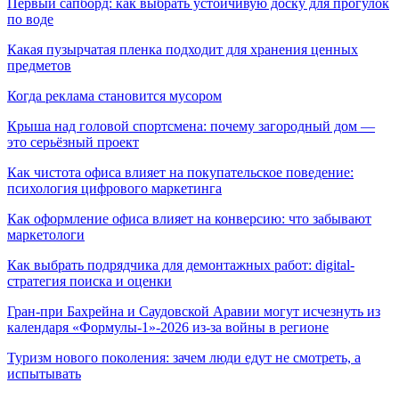
Первый сапборд: как выбрать устойчивую доску для прогулок
по воде
Какая пузырчатая пленка подходит для хранения ценных
предметов
Когда реклама становится мусором
Крыша над головой спортсмена: почему загородный дом —
это серьёзный проект
Как чистота офиса влияет на покупательское поведение:
психология цифрового маркетинга
Как оформление офиса влияет на конверсию: что забывают
маркетологи
Как выбрать подрядчика для демонтажных работ: digital-
стратегия поиска и оценки
Гран-при Бахрейна и Саудовской Аравии могут исчезнуть из
календаря «Формулы-1»-2026 из-за войны в регионе
Туризм нового поколения: зачем люди едут не смотреть, а
испытывать