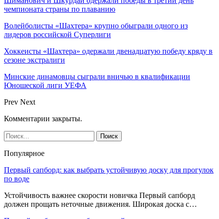
Шиманович и Шкурдай одержали победы в третий день
чемпионата страны по плаванию
Волейболисты «Шахтера» крупно обыграли одного из
лидеров российской Суперлиги
Хоккеисты «Шахтера» одержали двенадцатую победу кряду в
сезоне экстралиги
Минские динамовцы сыграли вничью в квалификации
Юношеской лиги УЕФА
Prev
Next
Комментарии закрыты.
Популярное
Первый сапборд: как выбрать устойчивую доску для прогулок
по воде
Устойчивость важнее скорости новичка Первый сапборд
должен прощать неточные движения. Широкая доска с…