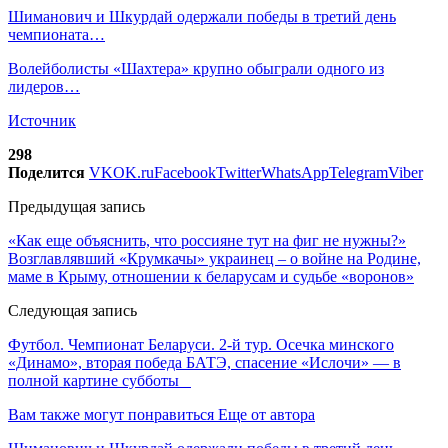
Шиманович и Шкурдай одержали победы в третий день
чемпионата…
Волейболисты «Шахтера» крупно обыграли одного из
лидеров…
Источник
298
Поделится
VK
OK.ru
Facebook
Twitter
WhatsApp
Telegram
Viber
Предыдущая запись
«Как еще объяснить, что россияне тут на фиг не нужны?»
Возглавлявший «Крумкачы» украинец – о войне на Родине,
маме в Крыму, отношении к беларусам и судьбе «воронов»
Следующая запись
Футбол. Чемпионат Беларуси. 2-й тур. Осечка минского
«Динамо», вторая победа БАТЭ, спасение «Ислочи» — в
полной картине субботы
Вам также могут понравиться
Еще от автора