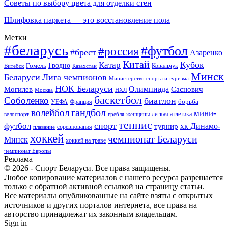
Советы по выбору цвета для отделки стен
Шлифовка паркета — это восстановление пола
Метки
#беларусь
#футбол
#россия
#брест
Азаренко
Китай
Кубок
Катар
Гомель
Гродно
Казахстан
Ковальчук
Витебск
Минск
Беларуси
Лига чемпионов
Министерство спорта и туризма
НОК Беларуси
Олимпиада
Могилев
Саснович
Москва
НХЛ
баскетбол
Соболенко
биатлон
борьба
УЕФА
Франция
гандбол
волейбол
мини-
легкая атлетика
гребля
женщины
велоспорт
теннис
спорт
футбол
хк Динамо-
турнир
соревнования
плавание
хоккей
чемпионат Беларуси
Минск
хоккей на траве
чемпионат Европы
Реклама
© 2026 - Спорт Беларуси. Все права защищены.
Любое копирование материалов с нашего ресурса разрешается
только с обратной активной ссылкой на страницу статьи.
Все материалы опубликованные на сайте взяты с открытых
источников и других порталов интернета, все права на
авторство принадлежат их законным владельцам.
Sign in