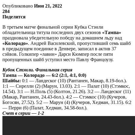
Опубликовано
Июн 21, 2022
284
Поделится
В третьем матче финальной серии Кубка Стэнли
обладательница титула последних двух сезонов
«Тампа»
праздновала убедительную победу на домашнем льду над
«Колорадо»
. Андрей Василевский, пропустивший семь шайб
в предыдущем поединке в Денвере, записал в актив 37
сэйвов. Голкипер «лавин» Дарси Кюмпер после пяти
пропущенных шайб уступил место Павлу Францоузу.
Кубок Стэнли. Финальная серия
Тампа — Колорадо — 6:2 (2:1, 4:1, 0:0)
Шайбы:
0:1 — Ландеског (10) (Рантанен, Макар, 8.19-бол.).
1:1 — Сирелли (2) (Марун, 13.03). 2:1 — Палат (10) (Стэмкос,
14.54). 3:1 — Н.Поль (5) (Колтон, 21.26). 3:2 — Ландеског (11)
(Макар, Рантанен, 24.43-бол.). 4:2 — Стэмкос (10) (Кучеров,
Богосян, 27.52). 5:2 — Марун (4) (Кучеров, Хедман, 31.15). 6:2
— Перри (6) (Палат, Хедман, 34.58-бол.).
Счет в серии — 1-2