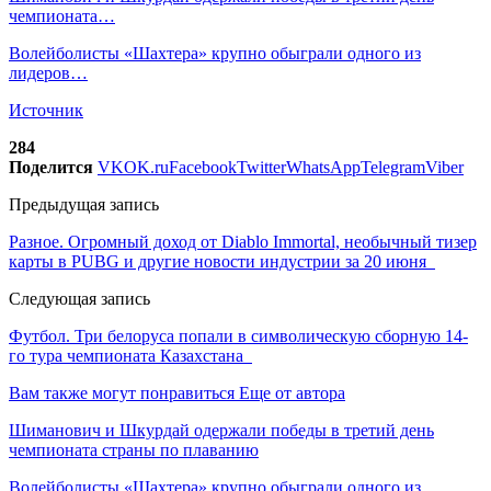
чемпионата…
Волейболисты «Шахтера» крупно обыграли одного из
лидеров…
Источник
284
Поделится
VK
OK.ru
Facebook
Twitter
WhatsApp
Telegram
Viber
Предыдущая запись
Разное. Огромный доход от Diablo Immortal, необычный тизер
карты в PUBG и другие новости индустрии за 20 июня
Следующая запись
Футбол. Три белоруса попали в символическую сборную 14-
го тура чемпионата Казахстана
Вам также могут понравиться
Еще от автора
Шиманович и Шкурдай одержали победы в третий день
чемпионата страны по плаванию
Волейболисты «Шахтера» крупно обыграли одного из