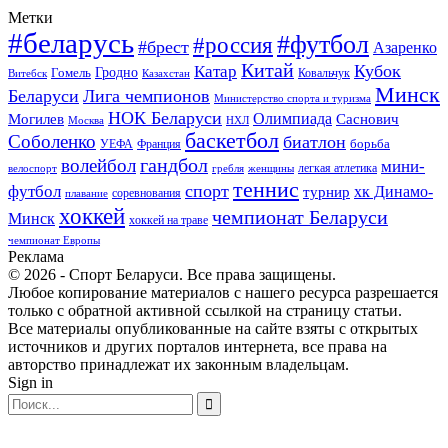
Метки
#беларусь
#футбол
#россия
#брест
Азаренко
Китай
Кубок
Катар
Гомель
Гродно
Казахстан
Ковальчук
Витебск
Минск
Беларуси
Лига чемпионов
Министерство спорта и туризма
НОК Беларуси
Олимпиада
Могилев
Саснович
Москва
НХЛ
баскетбол
Соболенко
биатлон
борьба
УЕФА
Франция
гандбол
волейбол
мини-
легкая атлетика
гребля
женщины
велоспорт
теннис
спорт
футбол
хк Динамо-
турнир
соревнования
плавание
хоккей
чемпионат Беларуси
Минск
хоккей на траве
чемпионат Европы
Реклама
© 2026 - Спорт Беларуси. Все права защищены.
Любое копирование материалов с нашего ресурса разрешается
только с обратной активной ссылкой на страницу статьи.
Все материалы опубликованные на сайте взяты с открытых
источников и других порталов интернета, все права на
авторство принадлежат их законным владельцам.
Sign in