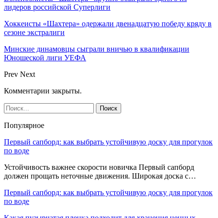
лидеров российской Суперлиги
Хоккеисты «Шахтера» одержали двенадцатую победу кряду в
сезоне экстралиги
Минские динамовцы сыграли вничью в квалификации
Юношеской лиги УЕФА
Prev
Next
Комментарии закрыты.
Популярное
Первый сапборд: как выбрать устойчивую доску для прогулок
по воде
Устойчивость важнее скорости новичка Первый сапборд
должен прощать неточные движения. Широкая доска с…
Первый сапборд: как выбрать устойчивую доску для прогулок
по воде
Какая пузырчатая пленка подходит для хранения ценных