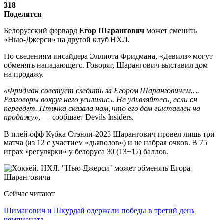
318
Поделится
Белорусский форвард
Егор Шарангович
может сменить
«Нью-Джерси» на другой клуб НХЛ.
По сведениям инсайдера Эллиота Фридмана, «Девилз» могут
обменять нападающего. Говорят, Шарангович выставил дом
на продажу.
«Фридман советует следить за Егором Шаранговичем….
Разговоры вокруг него усилились. Не удивляйтесь, если он
переедет. Птичка сказала нам, что его дом выставлен на
продажу»
, — сообщает Devils Insiders.
В плей-офф Кубка Стэнли-2023 Шарангович провел лишь три
матча (из 12 с участием «дьяволов») и не набрал очков. В 75
играх «регулярки» у белоруса 30 (13+17) баллов.
Сейчас читают
Шиманович и Шкурдай одержали победы в третий день
чемпионата…