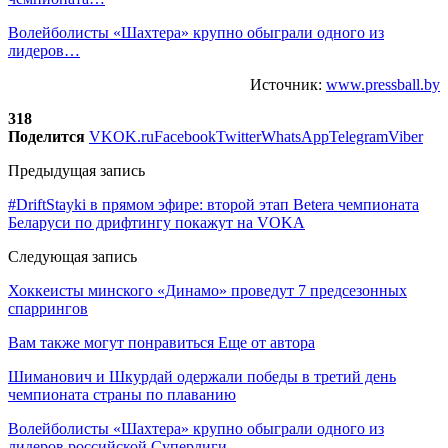
Волейболисты «Шахтера» крупно обыграли одного из
лидеров…
Источник:
www.pressball.by
318
Поделится
VK
OK.ru
Facebook
Twitter
WhatsApp
Telegram
Viber
Предыдущая запись
#DriftStayki в прямом эфире: второй этап Betera чемпионата
Беларуси по дрифтингу покажут на VOKA
Следующая запись
Хоккеисты минского «Динамо» проведут 7 предсезонных
спаррингов
Вам также могут понравиться
Еще от автора
Шиманович и Шкурдай одержали победы в третий день
чемпионата страны по плаванию
Волейболисты «Шахтера» крупно обыграли одного из
лидеров российской Суперлиги