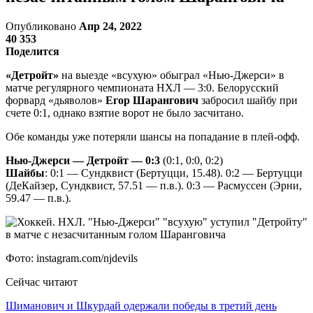
Опубликовано
Апр 24, 2022
40 353
Поделится
«Детройт»
на выезде «всухую» обыграл «Нью-Джерси» в
матче регулярного чемпионата НХЛ — 3:0. Белорусский
форвард «дьяволов»
Егор Шарангович
забросил шайбу при
счете 0:1, однако взятие ворот не было засчитано.
Обе команды уже потеряли шансы на попадание в плей-офф.
Нью-Джерси — Детройт — 0:3
(0:1, 0:0, 0:2)
Шайбы
: 0:1 — Сундквист (Бертуцци, 15.48). 0:2 — Бертуцци
(ДеКайзер, Сундквист, 57.51 — п.в.). 0:3 — Расмуссен (Эрни,
59.47 — п.в.).
Фото: instagram.com/njdevils
Сейчас читают
Шиманович и Шкурдай одержали победы в третий день