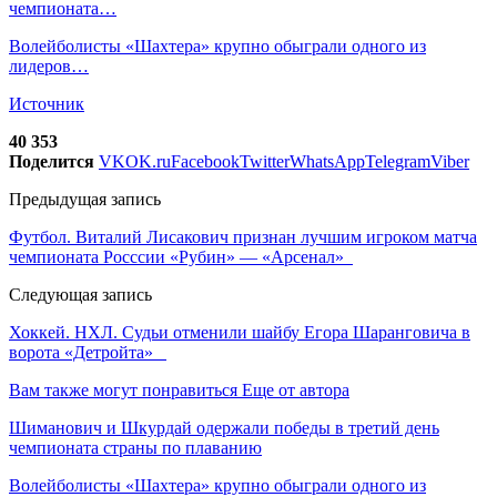
чемпионата…
Волейболисты «Шахтера» крупно обыграли одного из
лидеров…
Источник
40 353
Поделится
VK
OK.ru
Facebook
Twitter
WhatsApp
Telegram
Viber
Предыдущая запись
Футбол. Виталий Лисакович признан лучшим игроком матча
чемпионата Росссии «Рубин» — «Арсенал»
Следующая запись
Хоккей. НХЛ. Судьи отменили шайбу Егора Шаранговича в
ворота «Детройта»
Вам также могут понравиться
Еще от автора
Шиманович и Шкурдай одержали победы в третий день
чемпионата страны по плаванию
Волейболисты «Шахтера» крупно обыграли одного из