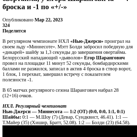
броска и -1 по «+/-»
Опубликовано
Мар 22, 2023
324
Поделится
В регулярном чемпионате НХЛ
«Нью-Джерси»
проиграл на
своем льду «Миннесоте». Мэтт Болди забросил победную для
«дикарей» шайбу за 1,3 секунды до завершения овертайма.
Белорусский нападающий «дьяволов»
Егор Шарангович
провел на площадке 11 минут 52 секунды, бомбардирскими
баллами не разжился, записал в актив 4 броска в створ ворот,
1 блок, 1 перехват, завершил встречу с показателем
полезности -1.
В 65 матчах регулярного сезона Шарангович набрал 28
(12+16) очков.
НХЛ. Регулярный чемпионат
Нью-Джерси — Миннесота — 1:2 (ОТ) (0:0, 0:0, 1:1, 0:1)
Шайбы:
0:1 — М.Шоу (7) (Девар, Сундквист, 46.41). 1:1 —
Т.Майер (35) (Хишир, Братт, 52.08). 1:2 — Болди (23) (64.58).