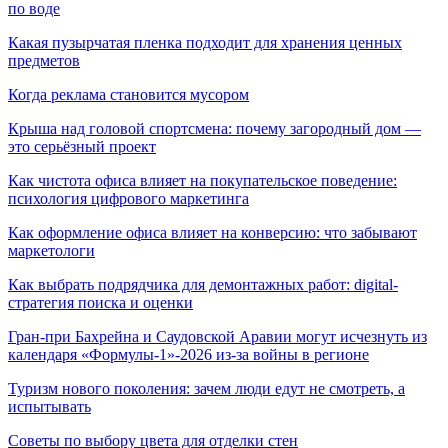
по воде
Какая пузырчатая пленка подходит для хранения ценных
предметов
Когда реклама становится мусором
Крыша над головой спортсмена: почему загородный дом —
это серьёзный проект
Как чистота офиса влияет на покупательское поведение:
психология цифрового маркетинга
Как оформление офиса влияет на конверсию: что забывают
маркетологи
Как выбрать подрядчика для демонтажных работ: digital-
стратегия поиска и оценки
Гран-при Бахрейна и Саудовской Аравии могут исчезнуть из
календаря «Формулы-1»-2026 из-за войны в регионе
Туризм нового поколения: зачем люди едут не смотреть, а
испытывать
Советы по выбору цвета для отделки стен