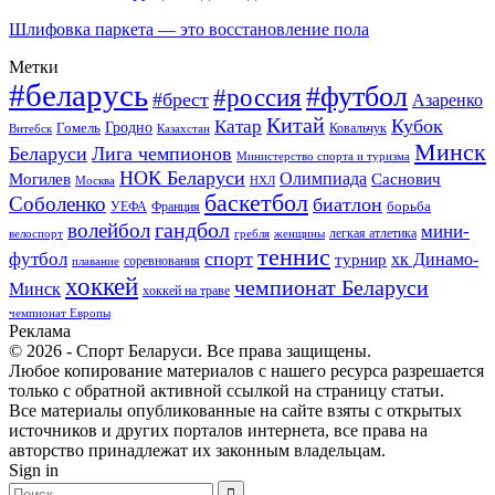
Шлифовка паркета — это восстановление пола
Метки
#беларусь
#футбол
#россия
#брест
Азаренко
Китай
Кубок
Катар
Гомель
Гродно
Казахстан
Ковальчук
Витебск
Минск
Беларуси
Лига чемпионов
Министерство спорта и туризма
НОК Беларуси
Олимпиада
Могилев
Саснович
Москва
НХЛ
баскетбол
Соболенко
биатлон
борьба
УЕФА
Франция
гандбол
волейбол
мини-
легкая атлетика
гребля
женщины
велоспорт
теннис
спорт
футбол
хк Динамо-
турнир
соревнования
плавание
хоккей
чемпионат Беларуси
Минск
хоккей на траве
чемпионат Европы
Реклама
© 2026 - Спорт Беларуси. Все права защищены.
Любое копирование материалов с нашего ресурса разрешается
только с обратной активной ссылкой на страницу статьи.
Все материалы опубликованные на сайте взяты с открытых
источников и других порталов интернета, все права на
авторство принадлежат их законным владельцам.
Sign in