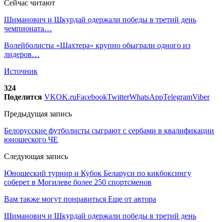
Сейчас читают
Шиманович и Шкурдай одержали победы в третий день
чемпионата…
Волейболисты «Шахтера» крупно обыграли одного из
лидеров…
Источник
324
Поделится
VK
OK.ru
Facebook
Twitter
WhatsApp
Telegram
Viber
Предыдущая запись
Белорусские футболисты сыграют с сербами в квалификации
юношеского ЧЕ
Следующая запись
Юношеский турнир и Кубок Беларуси по кикбоксингу
соберет в Могилеве более 250 спортсменов
Вам также могут понравиться
Еще от автора
Шиманович и Шкурдай одержали победы в третий день