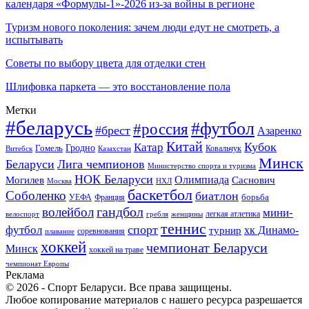
календаря «Формулы-1»-2026 из-за войны в регионе
Туризм нового поколения: зачем люди едут не смотреть, а
испытывать
Советы по выбору цвета для отделки стен
Шлифовка паркета — это восстановление пола
Метки
#беларусь
#футбол
#россия
#брест
Азаренко
Китай
Кубок
Катар
Гомель
Гродно
Казахстан
Ковальчук
Витебск
Минск
Беларуси
Лига чемпионов
Министерство спорта и туризма
НОК Беларуси
Олимпиада
Могилев
Саснович
Москва
НХЛ
баскетбол
Соболенко
биатлон
борьба
УЕФА
Франция
гандбол
волейбол
мини-
легкая атлетика
гребля
женщины
велоспорт
теннис
спорт
футбол
хк Динамо-
турнир
соревнования
плавание
хоккей
чемпионат Беларуси
Минск
хоккей на траве
чемпионат Европы
Реклама
© 2026 - Спорт Беларуси. Все права защищены.
Любое копирование материалов с нашего ресурса разрешается