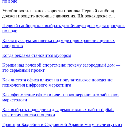
по воде
Устойчивость важнее скорости новичка Первый сапборд
должен прощать неточные движения. Широкая доска с…
Первый сапборд: как выбрать устойчивую доску для прогулок
по воде
Какая пузырчатая пленка подходит для хранения ценных
предметов
Когда реклама становится мусором
Крыша над головой спортсмена: почему загородный дом —
это серьёзный проект
Как чистота офиса влияет на покупательское поведение:
психология цифрового маркетинга
Как оформление офиса влияет на конверсию: что забывают
маркетологи
Как выбрать подрядчика для демонтажных работ: digital-
стратегия поиска и оценки
Гран-при Бахрейна и Саудовской Аравии могут исчезнуть из