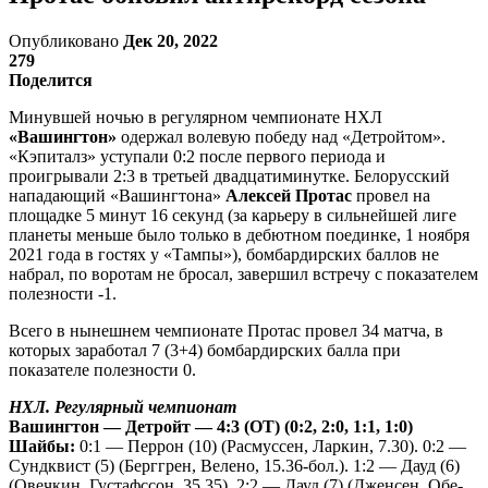
Опубликовано
Дек 20, 2022
279
Поделится
Минувшей ночью в регулярном чемпионате НХЛ
«Вашингтон»
одержал волевую победу над «Детройтом».
«Кэпиталз» уступали 0:2 после первого периода и
проигрывали 2:3 в третьей двадцатиминутке. Белорусский
нападающий «Вашингтона»
Алексей Протас
провел на
площадке 5 минут 16 секунд (за карьеру в сильнейшей лиге
планеты меньше было только в дебютном поединке, 1 ноября
2021 года в гостях у «Тампы»), бомбардирских баллов не
набрал, по воротам не бросал, завершил встречу с показателем
полезности -1.
Всего в нынешнем чемпионате Протас провел 34 матча, в
которых заработал 7 (3+4) бомбардирских балла при
показателе полезности 0.
НХЛ. Регулярный чемпионат
Вашингтон — Детройт — 4:3 (ОТ) (0:2, 2:0, 1:1, 1:0)
Шайбы:
0:1 — Перрон (10) (Расмуссен, Ларкин, 7.30). 0:2 —
Сундквист (5) (Берггрен, Велено, 15.36-бол.). 1:2 — Дауд (6)
(Овечкин, Густафссон, 35.35). 2:2 — Дауд (7) (Дженсен, Обе-