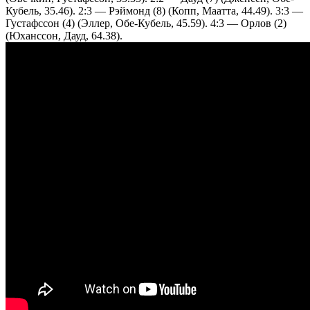
Кубель, 35.46). 2:3 — Рэймонд (8) (Копп, Маатта, 44.49). 3:3 —
Густафссон (4) (Эллер, Обе-Кубель, 45.59). 4:3 — Орлов (2)
(Юханссон, Дауд, 64.38).