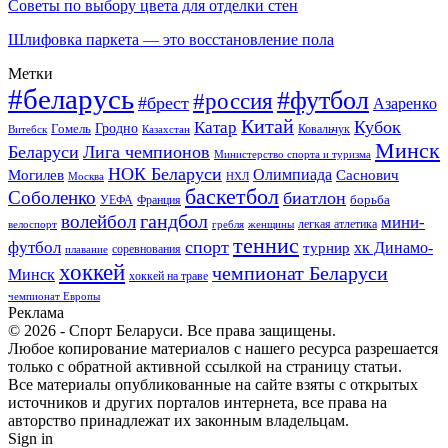
Советы по выбору цвета для отделки стен
Шлифовка паркета — это восстановление пола
Метки
#беларусь
#футбол
#россия
#брест
Азаренко
Китай
Кубок
Катар
Гомель
Гродно
Казахстан
Ковальчук
Витебск
Минск
Беларуси
Лига чемпионов
Министерство спорта и туризма
НОК Беларуси
Олимпиада
Могилев
Саснович
Москва
НХЛ
баскетбол
Соболенко
биатлон
борьба
УЕФА
Франция
гандбол
волейбол
мини-
легкая атлетика
гребля
женщины
велоспорт
теннис
спорт
футбол
хк Динамо-
турнир
соревнования
плавание
хоккей
чемпионат Беларуси
Минск
хоккей на траве
чемпионат Европы
Реклама
© 2026 - Спорт Беларуси. Все права защищены.
Любое копирование материалов с нашего ресурса разрешается
только с обратной активной ссылкой на страницу статьи.
Все материалы опубликованные на сайте взяты с открытых
источников и других порталов интернета, все права на
авторство принадлежат их законным владельцам.
Sign in