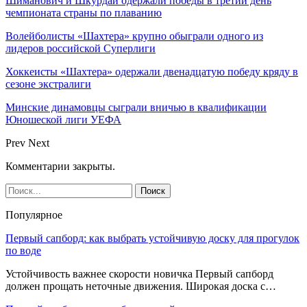
Шиманович и Шкурдай одержали победы в третий день
чемпионата страны по плаванию
Волейболисты «Шахтера» крупно обыграли одного из
лидеров российской Суперлиги
Хоккеисты «Шахтера» одержали двенадцатую победу кряду в
сезоне экстралиги
Минские динамовцы сыграли вничью в квалификации
Юношеской лиги УЕФА
Prev
Next
Комментарии закрыты.
Популярное
Первый сапборд: как выбрать устойчивую доску для прогулок
по воде
Устойчивость важнее скорости новичка Первый сапборд
должен прощать неточные движения. Широкая доска с…