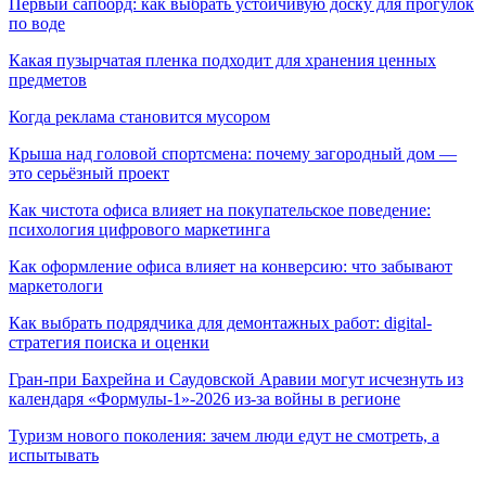
Первый сапборд: как выбрать устойчивую доску для прогулок
по воде
Какая пузырчатая пленка подходит для хранения ценных
предметов
Когда реклама становится мусором
Крыша над головой спортсмена: почему загородный дом —
это серьёзный проект
Как чистота офиса влияет на покупательское поведение:
психология цифрового маркетинга
Как оформление офиса влияет на конверсию: что забывают
маркетологи
Как выбрать подрядчика для демонтажных работ: digital-
стратегия поиска и оценки
Гран-при Бахрейна и Саудовской Аравии могут исчезнуть из
календаря «Формулы-1»-2026 из-за войны в регионе
Туризм нового поколения: зачем люди едут не смотреть, а
испытывать