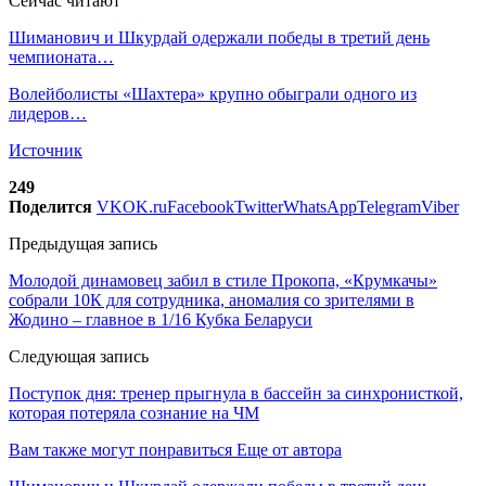
Сейчас читают
Шиманович и Шкурдай одержали победы в третий день
чемпионата…
Волейболисты «Шахтера» крупно обыграли одного из
лидеров…
Источник
249
Поделится
VK
OK.ru
Facebook
Twitter
WhatsApp
Telegram
Viber
Предыдущая запись
Молодой динамовец забил в стиле Прокопа, «Крумкачы»
собрали 10К для сотрудника, аномалия со зрителями в
Жодино – главное в 1/16 Кубка Беларуси
Следующая запись
Поступок дня: тренер прыгнула в бассейн за синхронисткой,
которая потеряла сознание на ЧМ
Вам также могут понравиться
Еще от автора