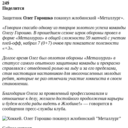
249
Поделится
Защитник
Олег Горошко
покинул жлобинский «Металлург».
«Говорим спасибо одному из творцов золотого успеха команды
Олегу Горошко. В прошедшем сезоне игрок обороны провел в
форме «Металлурга» в общей сложности 59 матчей с учетом
плей-офф, набрал 7 (0+7) очков при показателе полезности
«+3».
Долгое время Олег был оплотом обороны «Металлурга» в
статусе самого опытного защитника команды и прекрасно
справлялся с отведенной ролью на льду и за его пределами,
став настоящим наставником для многочисленных молодых
ребят, которые не раз отмечали участие хоккеиста в своем
становлении.
Благодарим Олега за проявленный профессионализм и
отношение к делу, желаем достойного продолжения карьеры
и будем всегда рады видеть в Жлобине!»
— говорится в
сообщении пресс-службы клуба.