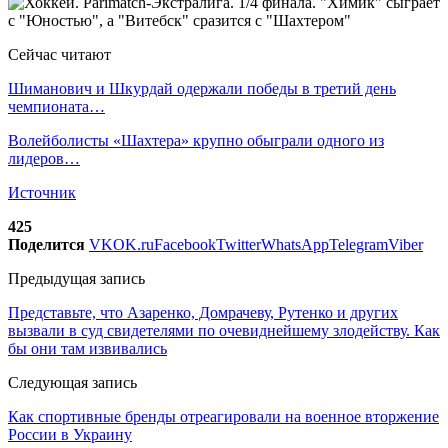
Сейчас читают
Шиманович и Шкурдай одержали победы в третий день
чемпионата…
Волейболисты «Шахтера» крупно обыграли одного из
лидеров…
Источник
425
Поделится
VK
OK.ru
Facebook
Twitter
WhatsApp
Telegram
Viber
Предыдущая запись
Представьте, что Азаренко, Домрачеву, Рутенко и других
вызвали в суд свидетелями по очевиднейшему злодейству. Как
бы они там извивались
Следующая запись
Как спортивные бренды отреагировали на военное вторжение
России в Украину