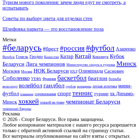
Туризм нового поколения: зачем люди едут не смотреть, а
испытывать
Советы по выбору цвета для отделки стен
Шлифовка паркета — это восстановление пола
Метки
#беларусь
#футбол
#россия
#брест
Азаренко
Китай
Кубок
Катар
Гомель
Гродно
Казахстан
Ковальчук
Витебск
Минск
Беларуси
Лига чемпионов
Министерство спорта и туризма
НОК Беларуси
Олимпиада
Могилев
Саснович
Москва
НХЛ
баскетбол
Соболенко
биатлон
борьба
УЕФА
Франция
гандбол
волейбол
мини-
легкая атлетика
гребля
женщины
велоспорт
теннис
спорт
футбол
хк Динамо-
турнир
соревнования
плавание
хоккей
чемпионат Беларуси
Минск
хоккей на траве
чемпионат Европы
Реклама
© 2026 - Спорт Беларуси. Все права защищены.
Любое копирование материалов с нашего ресурса разрешается
только с обратной активной ссылкой на страницу статьи.
Все материалы опубликованные на сайте взяты с открытых