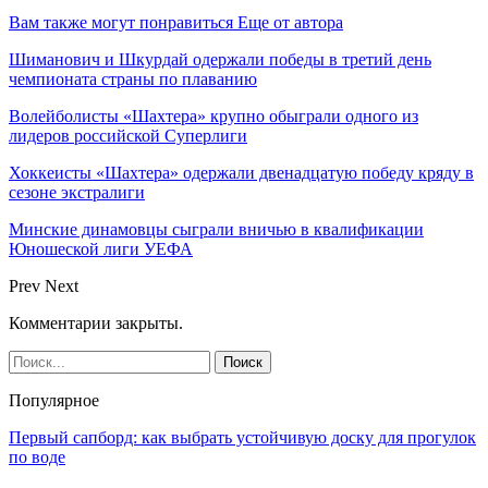
Вам также могут понравиться
Еще от автора
Шиманович и Шкурдай одержали победы в третий день
чемпионата страны по плаванию
Волейболисты «Шахтера» крупно обыграли одного из
лидеров российской Суперлиги
Хоккеисты «Шахтера» одержали двенадцатую победу кряду в
сезоне экстралиги
Минские динамовцы сыграли вничью в квалификации
Юношеской лиги УЕФА
Prev
Next
Комментарии закрыты.
Популярное
Первый сапборд: как выбрать устойчивую доску для прогулок
по воде