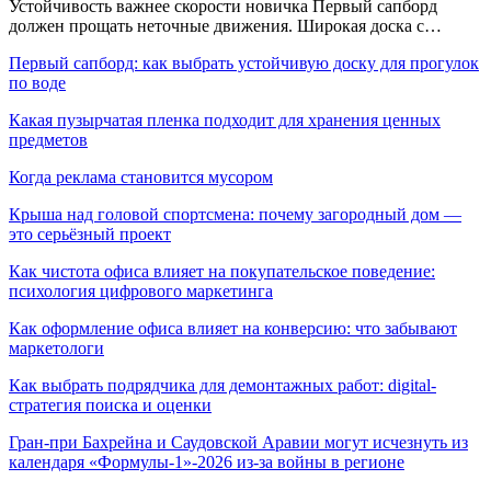
Устойчивость важнее скорости новичка Первый сапборд
должен прощать неточные движения. Широкая доска с…
Первый сапборд: как выбрать устойчивую доску для прогулок
по воде
Какая пузырчатая пленка подходит для хранения ценных
предметов
Когда реклама становится мусором
Крыша над головой спортсмена: почему загородный дом —
это серьёзный проект
Как чистота офиса влияет на покупательское поведение:
психология цифрового маркетинга
Как оформление офиса влияет на конверсию: что забывают
маркетологи
Как выбрать подрядчика для демонтажных работ: digital-
стратегия поиска и оценки
Гран-при Бахрейна и Саудовской Аравии могут исчезнуть из
календаря «Формулы-1»-2026 из-за войны в регионе