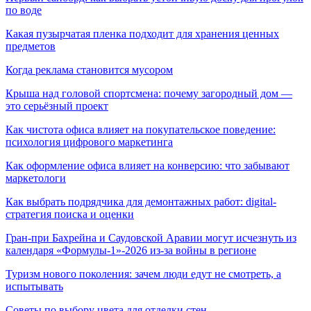
по воде
Какая пузырчатая пленка подходит для хранения ценных
предметов
Когда реклама становится мусором
Крыша над головой спортсмена: почему загородный дом —
это серьёзный проект
Как чистота офиса влияет на покупательское поведение:
психология цифрового маркетинга
Как оформление офиса влияет на конверсию: что забывают
маркетологи
Как выбрать подрядчика для демонтажных работ: digital-
стратегия поиска и оценки
Гран-при Бахрейна и Саудовской Аравии могут исчезнуть из
календаря «Формулы-1»-2026 из-за войны в регионе
Туризм нового поколения: зачем люди едут не смотреть, а
испытывать
Советы по выбору цвета для отделки стен