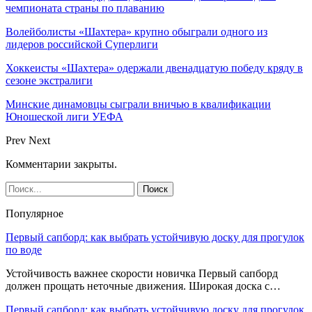
чемпионата страны по плаванию
Волейболисты «Шахтера» крупно обыграли одного из
лидеров российской Суперлиги
Хоккеисты «Шахтера» одержали двенадцатую победу кряду в
сезоне экстралиги
Минские динамовцы сыграли вничью в квалификации
Юношеской лиги УЕФА
Prev
Next
Комментарии закрыты.
Популярное
Первый сапборд: как выбрать устойчивую доску для прогулок
по воде
Устойчивость важнее скорости новичка Первый сапборд
должен прощать неточные движения. Широкая доска с…
Первый сапборд: как выбрать устойчивую доску для прогулок