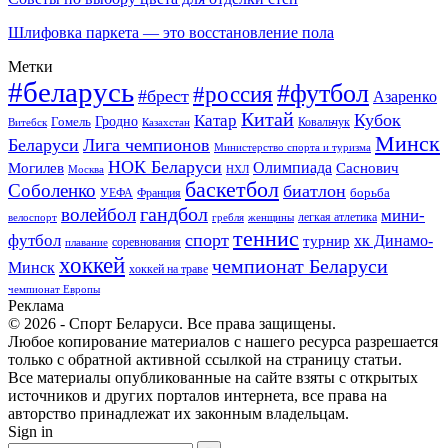
Шлифовка паркета — это восстановление пола
Метки
#беларусь
#футбол
#россия
#брест
Азаренко
Китай
Кубок
Катар
Гомель
Гродно
Казахстан
Ковальчук
Витебск
Минск
Беларуси
Лига чемпионов
Министерство спорта и туризма
НОК Беларуси
Олимпиада
Могилев
Саснович
Москва
НХЛ
баскетбол
Соболенко
биатлон
борьба
УЕФА
Франция
гандбол
волейбол
мини-
легкая атлетика
гребля
женщины
велоспорт
теннис
спорт
футбол
хк Динамо-
турнир
соревнования
плавание
хоккей
чемпионат Беларуси
Минск
хоккей на траве
чемпионат Европы
Реклама
© 2026 - Спорт Беларуси. Все права защищены.
Любое копирование материалов с нашего ресурса разрешается
только с обратной активной ссылкой на страницу статьи.
Все материалы опубликованные на сайте взяты с открытых
источников и других порталов интернета, все права на
авторство принадлежат их законным владельцам.
Sign in