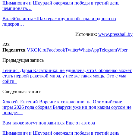
Шиманович и Шкурдай одержали победы в третий день
чемпионата…
Волейболисты «Шахтера» крупно обыграли одного из
лидеров…
Источник:
www.pressball.by
222
Поделится
VK
OK.ru
Facebook
Twitter
WhatsApp
Telegram
Viber
Предыдущая запись
Теннис. Дарья Касаткинка: не удивлена, что Соболенко может
стать первой ракеткой мира, у нее же такая мощь. Это с ума
сойти
Следующая запись
Хоккей. Евгений Ворсин: к сожалению, на Олимпийские
игры 2026 года сборная Беларуси уже ни под каким соусом не
попадет
Вам также могут понравиться
Еще от автора
Шиманович и Шкурдай одержали победы в третий день