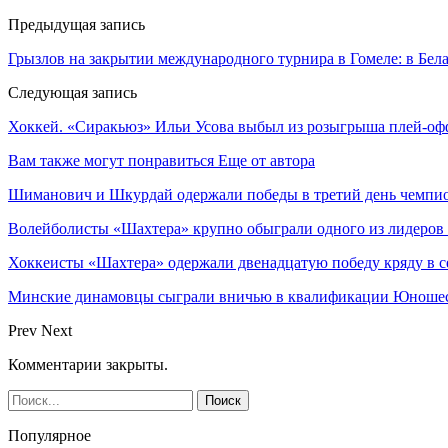
Предыдущая запись
Грызлов на закрытии международного турнира в Гомеле: в Бел
Следующая запись
Хоккей. «Сиракьюз» Ильи Усова выбыл из розыгрыша плей-
Вам также могут понравиться
Еще от автора
Шиманович и Шкурдай одержали победы в третий день чемпио
Волейболисты «Шахтера» крупно обыграли одного из лидеров
Хоккеисты «Шахтера» одержали двенадцатую победу кряду в с
Минские динамовцы сыграли вничью в квалификации Юноше
Prev
Next
Комментарии закрыты.
Популярное