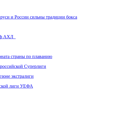
аруси и России сильны традиции бокса
офф АХЛ
ната страны по плаванию
 российской Суперлиги
езоне экстралиги
ской лиги УЕФА