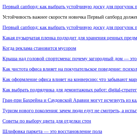
Первый сапборд: как выбрать устойчивую доску для прогулок 
Устойчивость важнее скорости новичка Первый сапборд долж
Первый сапборд: как выбрать устойчивую доску для прогулок 
Какая пузырчатая пленка подходит для хранения ценных предм
Когда реклама становится мусором
Крыша над головой спортсмена: почему загородный дом — это
Как чистота офиса влияет на покупательское поведение: псих
Как оформление офиса влияет на конверсию: что забывают мар
Как выбрать подрядчика для демонтажных работ: digital-страте
Гран-при Бахрейна и Саудовской Аравии могут исчезнуть из к
Туризм нового поколения: зачем люди едут не смотреть, а испы
Советы по выбору цвета для отделки стен
Шлифовка паркета — это восстановление пола