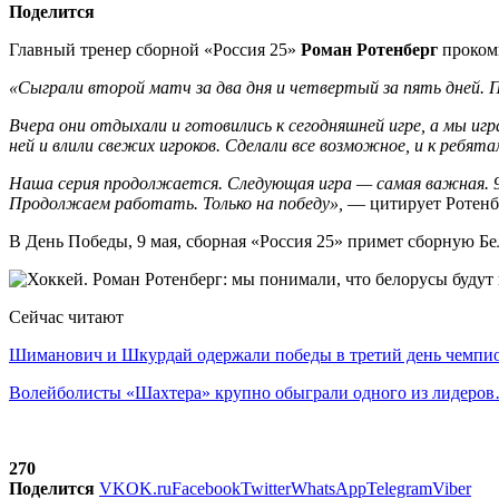
Поделится
Главный тренер сборной «Россия 25»
Роман Ротенберг
прокомм
«Сыграли второй матч за два дня и четвертый за пять дней. 
Вчера они отдыхали и готовились к сегодняшней игре, а мы иг
ней и влили свежих игроков. Сделали все возможное, и к ребят
Наша серия продолжается. Следующая игра — самая важная. 9 
Продолжаем работать. Только на победу»,
— цитирует Ротенб
В День Победы, 9 мая, сборная «Россия 25» примет сборную Бе
Сейчас читают
Шиманович и Шкурдай одержали победы в третий день чемп
Волейболисты «Шахтера» крупно обыграли одного из лидеро
270
Поделится
VK
OK.ru
Facebook
Twitter
WhatsApp
Telegram
Viber