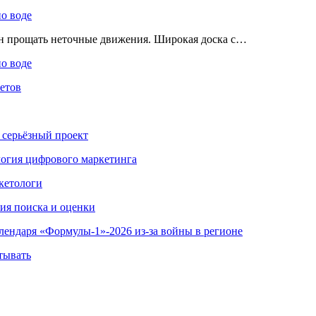
по воде
ен прощать неточные движения. Широкая доска с…
по воде
етов
 серьёзный проект
ология цифрового маркетинга
кетологи
гия поиска и оценки
алендаря «Формулы-1»-2026 из-за войны в регионе
тывать