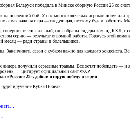
сборная Беларуси победила в Минске сборную России 25 со счет
ак на последний бой. У нас много ключевых игроков получили тр
, но самая важная игра — следующая, поэтому будем работать. М
ия, соперник очень сильный, где собраны лидеры команд КХЛ, с
твом серию — результат огромной работы. Горжусь этой командо
ый месяц — ради страны и болельщиков.
. Заканчивать сезон с кубком важно для каждого хоккеиста. Вез
их лидера получили серьезные травмы. Все хотят побеждать — и
 уровень, — цитирует официальный сайт ФХР.
ла «Россию 25», добыв вторую победу в серии
ионата…
в…