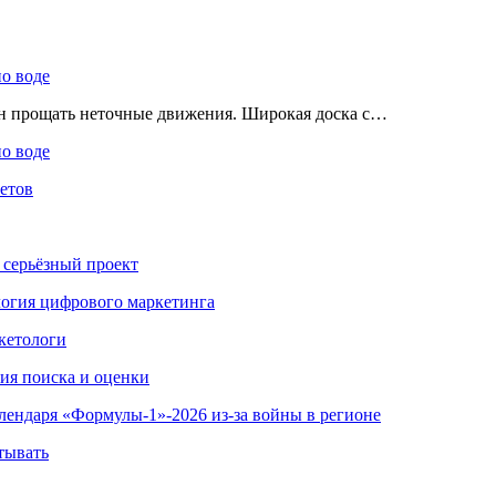
по воде
ен прощать неточные движения. Широкая доска с…
по воде
етов
 серьёзный проект
ология цифрового маркетинга
кетологи
гия поиска и оценки
алендаря «Формулы-1»-2026 из-за войны в регионе
тывать