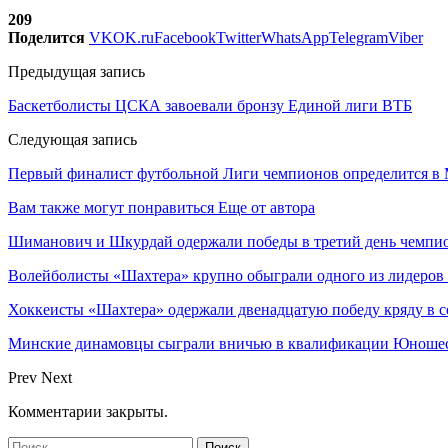
209
Поделится
VK
OK.ru
Facebook
Twitter
WhatsApp
Telegram
Viber
Предыдущая запись
Баскетболисты ЦСКА завоевали бронзу Единой лиги ВТБ
Следующая запись
Первый финалист футбольной Лиги чемпионов определится в
Вам также могут понравиться
Еще от автора
Шиманович и Шкурдай одержали победы в третий день чемпио
Волейболисты «Шахтера» крупно обыграли одного из лидеров
Хоккеисты «Шахтера» одержали двенадцатую победу кряду в с
Минские динамовцы сыграли вничью в квалификации Юноше
Prev
Next
Комментарии закрыты.