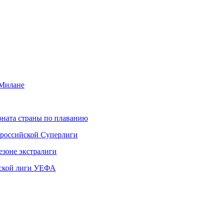
 Милане
ната страны по плаванию
 российской Суперлиги
езоне экстралиги
ской лиги УЕФА