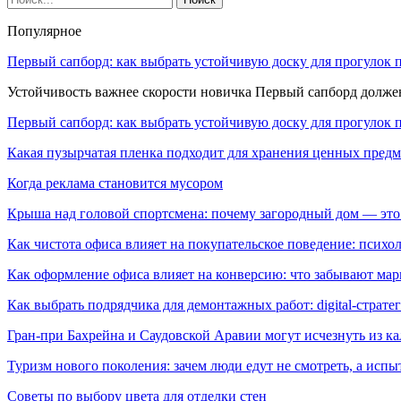
Популярное
Первый сапборд: как выбрать устойчивую доску для прогулок 
Устойчивость важнее скорости новичка Первый сапборд долж
Первый сапборд: как выбрать устойчивую доску для прогулок 
Какая пузырчатая пленка подходит для хранения ценных предм
Когда реклама становится мусором
Крыша над головой спортсмена: почему загородный дом — это
Как чистота офиса влияет на покупательское поведение: псих
Как оформление офиса влияет на конверсию: что забывают мар
Как выбрать подрядчика для демонтажных работ: digital-страте
Гран-при Бахрейна и Саудовской Аравии могут исчезнуть из к
Туризм нового поколения: зачем люди едут не смотреть, а испы
Советы по выбору цвета для отделки стен