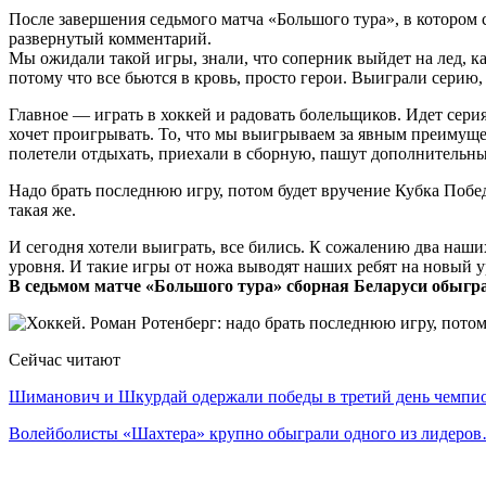
После завершения седьмого матча «Большого тура», в котором 
развернутый комментарий.
Мы ожидали такой игры, знали, что соперник выйдет на лед, к
потому что все бьются в кровь, просто герои. Выиграли серию
Главное — играть в хоккей и радовать болельщиков. Идет сер
хочет проигрывать. То, что мы выигрываем за явным преимущес
полетели отдыхать, приехали в сборную, пашут дополнительн
Надо брать последнюю игру, потом будет вручение Кубка Победы
такая же.
И сегодня хотели выиграть, все бились. К сожалению два наш
уровня. И такие игры от ножа выводят наших ребят на новый
В седьмом матче «Большого тура» сборная Беларуси обыгра
Сейчас читают
Шиманович и Шкурдай одержали победы в третий день чемп
Волейболисты «Шахтера» крупно обыграли одного из лидеро