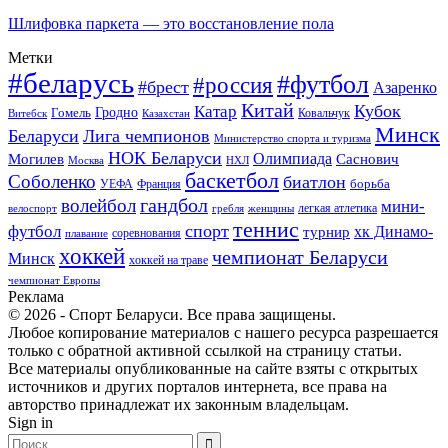
Шлифовка паркета — это восстановление пола
Метки
#беларусь
#футбол
#россия
#брест
Азаренко
Китай
Кубок
Катар
Гомель
Гродно
Казахстан
Ковальчук
Витебск
Минск
Беларуси
Лига чемпионов
Министерство спорта и туризма
НОК Беларуси
Олимпиада
Могилев
Саснович
Москва
НХЛ
баскетбол
Соболенко
биатлон
борьба
УЕФА
Франция
гандбол
волейбол
мини-
легкая атлетика
гребля
женщины
велоспорт
теннис
спорт
футбол
хк Динамо-
турнир
соревнования
плавание
хоккей
чемпионат Беларуси
Минск
хоккей на траве
чемпионат Европы
Реклама
© 2026 - Спорт Беларуси. Все права защищены.
Любое копирование материалов с нашего ресурса разрешается
только с обратной активной ссылкой на страницу статьи.
Все материалы опубликованные на сайте взяты с открытых
источников и других порталов интернета, все права на
авторство принадлежат их законным владельцам.
Sign in