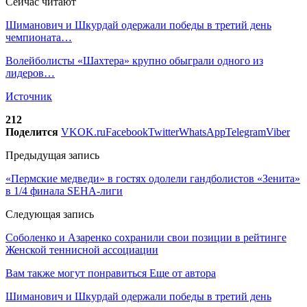
Сейчас читают
Шиманович и Шкурдай одержали победы в третий день
чемпионата…
Волейболисты «Шахтера» крупно обыграли одного из
лидеров…
Источник
212
Поделится
VK
OK.ru
Facebook
Twitter
WhatsApp
Telegram
Viber
Предыдущая запись
«Пермские медведи» в гостях одолели гандболистов «Зенита»
в 1/4 финала SEHA-лиги
Следующая запись
Соболенко и Азаренко сохранили свои позиции в рейтинге
Женской теннисной ассоциации
Вам также могут понравиться
Еще от автора
Шиманович и Шкурдай одержали победы в третий день