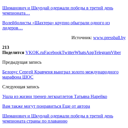
Шиманович и Шкурдай одержали победы в третий день
чемпионата…
Волейболисты «Шахтера» крупно обыграли одного из
лидеров…
Источник:
www.pressball.by
213
Поделится
VK
OK.ru
Facebook
Twitter
WhatsApp
Telegram
Viber
Предыдущая запись
Белорус Сергей Кравченя выиграл золото международного
марафона ШОС
Следующая запись
Ушла из жизни тренер легкоатлетов Татьяна Нарейко
Вам также могут понравиться
Еще от автора
Шиманович и Шкурдай одержали победы в третий день
чемпионата страны по плаванию