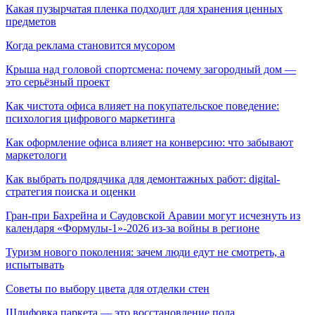
Какая пузырчатая пленка подходит для хранения ценных
предметов
Когда реклама становится мусором
Крыша над головой спортсмена: почему загородный дом —
это серьёзный проект
Как чистота офиса влияет на покупательское поведение:
психология цифрового маркетинга
Как оформление офиса влияет на конверсию: что забывают
маркетологи
Как выбрать подрядчика для демонтажных работ: digital-
стратегия поиска и оценки
Гран-при Бахрейна и Саудовской Аравии могут исчезнуть из
календаря «Формулы-1»-2026 из-за войны в регионе
Туризм нового поколения: зачем люди едут не смотреть, а
испытывать
Советы по выбору цвета для отделки стен
Шлифовка паркета — это восстановление пола