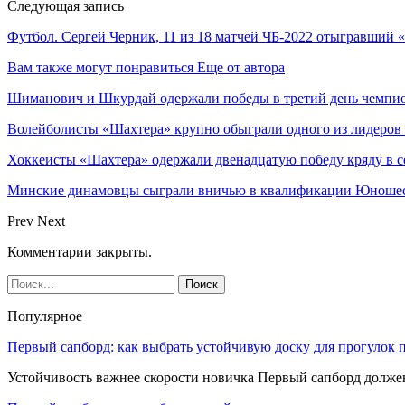
Следующая запись
Футбол. Сергей Черник, 11 из 18 матчей ЧБ-2022 отыгравший 
Вам также могут понравиться
Еще от автора
Шиманович и Шкурдай одержали победы в третий день чемпио
Волейболисты «Шахтера» крупно обыграли одного из лидеров
Хоккеисты «Шахтера» одержали двенадцатую победу кряду в с
Минские динамовцы сыграли вничью в квалификации Юноше
Prev
Next
Комментарии закрыты.
Популярное
Первый сапборд: как выбрать устойчивую доску для прогулок 
Устойчивость важнее скорости новичка Первый сапборд долж