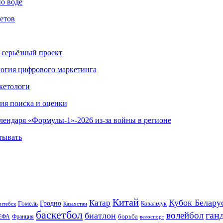
по воде
етов
 серьёзный проект
ология цифрового маркетинга
кетологи
гия поиска и оценки
алендаря «Формулы-1»-2026 из-за войны в регионе
тывать
Китай
Кубок Белару
Катар
Гомель
Гродно
Казахстан
Ковальчук
итебск
баскетбол
ган
волейбол
биатлон
борьба
ЕФА
Франция
велоспорт