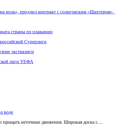
«на ноль», продлил контракт с солигорским «Шахтером»
ната страны по плаванию
 российской Суперлиги
езоне экстралиги
ской лиги УЕФА
по воде
ен прощать неточные движения. Широкая доска с…