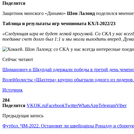
Поделится
Защитник минского «Динамо»
Шон Лалонд
поделился мнением
Таблица и результаты игр чемпионата КХЛ-2022/23
«Следующая игра не будет легкой прогулкой. Со СКА у нас все
поединке счет долго был 1:1 и мы могли выходить вперед. Ду
Сейчас читают
Шиманович и Шкурдай одержали победы в третий день чемп
Волейболисты «Шахтера» крупно обыграли одного из лидеро
Источник
284
Поделится
VK
OK.ru
Facebook
Twitter
WhatsApp
Telegram
Viber
Предыдущая запись
Футбол. ЧМ-2022. Остановят ли швейцарцы Роналду и сборну