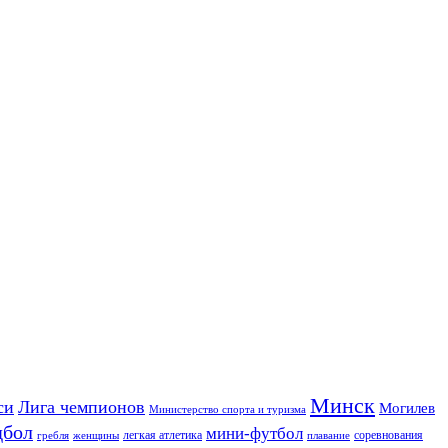
Минск
си
Лига чемпионов
Могилев
Министерство спорта и туризма
дбол
мини-футбол
легкая атлетика
соревнования
гребля
женщины
плавание