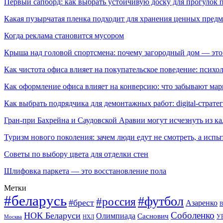
Первый сапборд: как выбрать устойчивую доску для прогулок 
Какая пузырчатая пленка подходит для хранения ценных предм
Когда реклама становится мусором
Крыша над головой спортсмена: почему загородный дом — это
Как чистота офиса влияет на покупательское поведение: псих
Как оформление офиса влияет на конверсию: что забывают мар
Как выбрать подрядчика для демонтажных работ: digital-страте
Гран-при Бахрейна и Саудовской Аравии могут исчезнуть из к
Туризм нового поколения: зачем люди едут не смотреть, а испы
Советы по выбору цвета для отделки стен
Шлифовка паркета — это восстановление пола
Метки
#беларусь
#футбол
#россия
#брест
Азаренко
В
Соболенко
НОК Беларуси
Олимпиада
Саснович
У
Москва
НХЛ