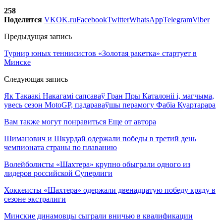
258
Поделится
VK
OK.ru
Facebook
Twitter
WhatsApp
Telegram
Viber
Предыдущая запись
Турнир юных теннисистов «Золотая ракетка» стартует в
Минске
Следующая запись
Як Такаакі Накагамі сапсаваў Гран Пры Каталоніі і, магчыма,
увесь сезон MotoGP, падараваўшы перамогу Фабіа Куартарара
Вам также могут понравиться
Еще от автора
Шиманович и Шкурдай одержали победы в третий день
чемпионата страны по плаванию
Волейболисты «Шахтера» крупно обыграли одного из
лидеров российской Суперлиги
Хоккеисты «Шахтера» одержали двенадцатую победу кряду в
сезоне экстралиги
Минские динамовцы сыграли вничью в квалификации