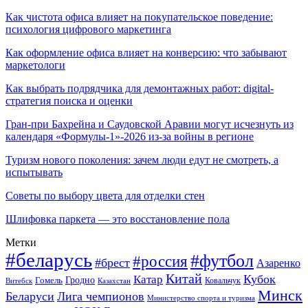
Как чистота офиса влияет на покупательское поведение:
психология цифрового маркетинга
Как оформление офиса влияет на конверсию: что забывают
маркетологи
Как выбрать подрядчика для демонтажных работ: digital-
стратегия поиска и оценки
Гран-при Бахрейна и Саудовской Аравии могут исчезнуть из
календаря «Формулы-1»-2026 из-за войны в регионе
Туризм нового поколения: зачем люди едут не смотреть, а
испытывать
Советы по выбору цвета для отделки стен
Шлифовка паркета — это восстановление пола
Метки
#беларусь
#футбол
#россия
#брест
Азаренко
Китай
Кубок
Катар
Гомель
Гродно
Казахстан
Ковальчук
Витебск
Минск
Беларуси
Лига чемпионов
Министерство спорта и туризма