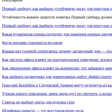
Популярное
Первый сапборд: как выбрать устойчивую доску для прогулок 
Устойчивость важнее скорости новичка Первый сапборд долж
Первый сапборд: как выбрать устойчивую доску для прогулок 
Какая пузырчатая пленка подходит для хранения ценных предм
Когда реклама становится мусором
Крыша над головой спортсмена: почему загородный дом — это
Как чистота офиса влияет на покупательское поведение: псих
Как оформление офиса влияет на конверсию: что забывают мар
Как выбрать подрядчика для демонтажных работ: digital-страте
Гран-при Бахрейна и Саудовской Аравии могут исчезнуть из к
Туризм нового поколения: зачем люди едут не смотреть, а испы
Советы по выбору цвета для отделки стен
Шлифовка паркета — это восстановление пола