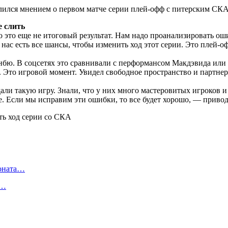
ился мнением о первом матче серии плей-офф с питерским СКА
е слить
о это еще не итоговый результат. Нам надо проанализировать ош
у нас есть все шансы, чтобы изменить ход этот серии. Это пле
нбю. В соцсетях это сравнивали с перформансом Макдэвида или 
 Это игровой момент. Увидел свободное пространство и партнера
и такую игру. Знали, что у них много мастеровитых игроков и 
те. Если мы исправим эти ошибки, то все будет хорошо, — приво
ионата…
в…