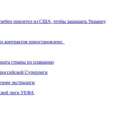
 гребец прилетел из США, чтобы защищать Украину
их контрактов приостановлено
ната страны по плаванию
 российской Суперлиги
езоне экстралиги
ской лиги УЕФА