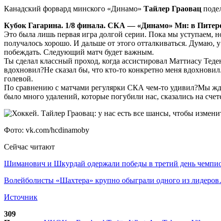
Канадский форвард минского «Динамо»
Тайлер Граовац
подел
Кубок Гагарина. 1/8 финала. СКА — «Динамо» Мн: в Питер
Это была лишь первая игра долгой серии. Пока мы уступаем, н
получалось хорошо. И дальше от этого отталкиваться. Думаю, 
побеждать. Следующий матч будет важным.
Ты сделал классный проход, когда ассистировал Маттиасу Теде
вдохновил?Не сказал бы, что кто-то конкретно меня вдохновил.
голевой.
По сравнению с матчами регулярки СКА чем-то удивил?Мы ждал
было много удалений, которые погубили нас, сказались на сче
Фото: vk.com/hcdinamoby
Сейчас читают
Шиманович и Шкурдай одержали победы в третий день чемп
Волейболисты «Шахтера» крупно обыграли одного из лидеро
Источник
309