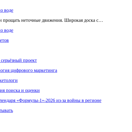
по воде
ен прощать неточные движения. Широкая доска с…
по воде
етов
 серьёзный проект
ология цифрового маркетинга
кетологи
гия поиска и оценки
алендаря «Формулы-1»-2026 из-за войны в регионе
тывать