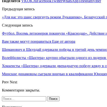
Поделится
VK
OK.ru
Facebook
Twitter
WhatsApp
Telegram
Viber
Предыдущая запись
«Для нас это шанс свергнуть режим Лукашенко». Беларусский
Следующая запись
Футбол. Восемь легионеров покинули «Краснодар». Действие 
Вам также могут понравиться
Еще от автора
Шиманович и Шкурдай одержали победы в третий день чемпио
Волейболисты «Шахтера» крупно обыграли одного из лидеров
Хоккеисты «Шахтера» одержали двенадцатую победу кряду в с
Минские динамовцы сыграли вничью в квалификации Юноше
Prev
Next
Комментарии закрыты.