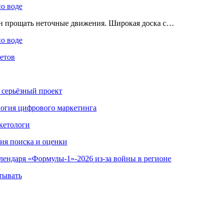
по воде
ен прощать неточные движения. Широкая доска с…
по воде
етов
 серьёзный проект
ология цифрового маркетинга
кетологи
гия поиска и оценки
алендаря «Формулы-1»-2026 из-за войны в регионе
тывать