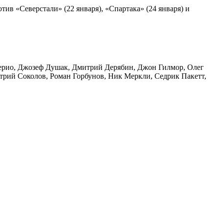
в «Северстали» (22 января), «Спартака» (24 января) и
рио, Джозеф Душак, Дмитрий Дерябин, Джон Гилмор, Олег
рий Соколов, Роман Горбунов, Ник Меркли, Седрик Пакетт,