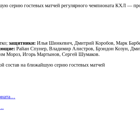
ую серию гостевых матчей регулярного чемпионата КХЛ — проти
тко;
защитники:
Илья Шинкевич, Дмитрий Коробов, Марк Барбе
ающие:
Райан Спунер, Владимир Алистров, Брэндон Козун, Дмит
им Мороз, Игорь Мартынов, Сергей Шумаков.
ионата…
в…