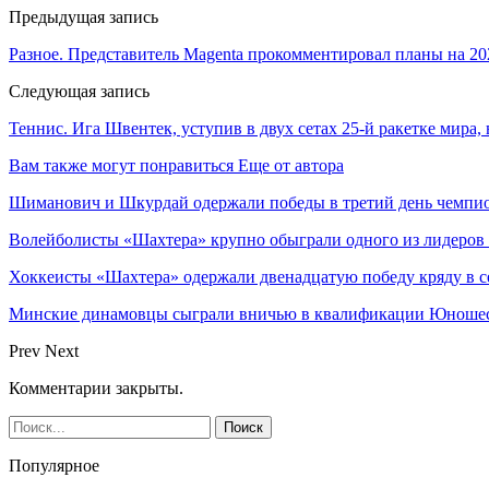
Предыдущая запись
Разное. Представитель Magenta прокомментировал планы на 202
Следующая запись
Теннис. Ига Швентек, уступив в двух сетах 25-й ракетке мира,
Вам также могут понравиться
Еще от автора
Шиманович и Шкурдай одержали победы в третий день чемпио
Волейболисты «Шахтера» крупно обыграли одного из лидеров
Хоккеисты «Шахтера» одержали двенадцатую победу кряду в с
Минские динамовцы сыграли вничью в квалификации Юноше
Prev
Next
Комментарии закрыты.
Популярное