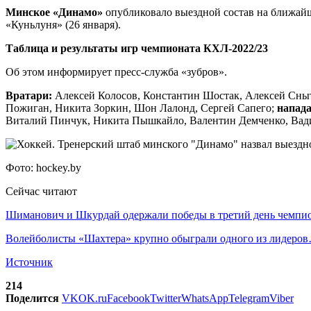
Минское «Динамо»
опубликовало выездной состав на ближайш
«Куньлуня» (26 января).
Таблица и результаты игр чемпионата КХЛ-2022/23
Об этом информирует пресс-служба «зубров».
Вратари:
Алексей Колосов, Константин Шостак, Алексей Сны
Пожиган, Никита Зоркин, Шон Лалонд, Сергей Сапего;
напад
Виталий Пинчук, Никита Пышкайло, Валентин Демченко, Вад
Фото: hockey.by
Сейчас читают
Шиманович и Шкурдай одержали победы в третий день чемп
Волейболисты «Шахтера» крупно обыграли одного из лидеро
Источник
214
Поделится
VK
OK.ru
Facebook
Twitter
WhatsApp
Telegram
Viber