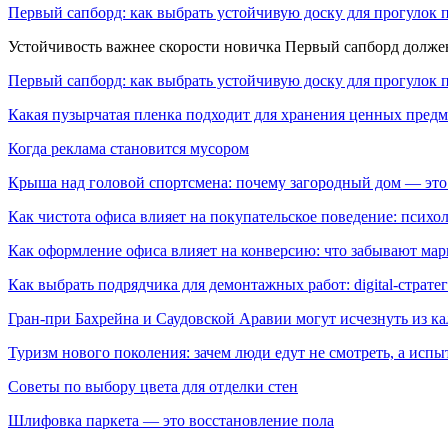
Первый сапборд: как выбрать устойчивую доску для прогулок 
Устойчивость важнее скорости новичка Первый сапборд долж
Первый сапборд: как выбрать устойчивую доску для прогулок 
Какая пузырчатая пленка подходит для хранения ценных предм
Когда реклама становится мусором
Крыша над головой спортсмена: почему загородный дом — это
Как чистота офиса влияет на покупательское поведение: псих
Как оформление офиса влияет на конверсию: что забывают мар
Как выбрать подрядчика для демонтажных работ: digital-страте
Гран-при Бахрейна и Саудовской Аравии могут исчезнуть из к
Туризм нового поколения: зачем люди едут не смотреть, а испы
Советы по выбору цвета для отделки стен
Шлифовка паркета — это восстановление пола