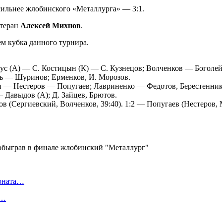
сильнее жлобинского «Металлурга» — 3:1.
етеран
Алексей Михнов
.
ем кубка данного турнира.
рус (А) — С. Костицын (К) — С. Кузнецов; Волченков — Богол
ь — Шуринов; Ерменков, И. Морозов.
ин — Нестеров — Попугаев; Лавриненко — Федотов, Берестенн
Давыдов (А); Д. Зайцев, Брютов.
ов (Сергиевский, Волченков, 39:40). 1:2 — Попугаев (Нестеров,
ионата…
в…