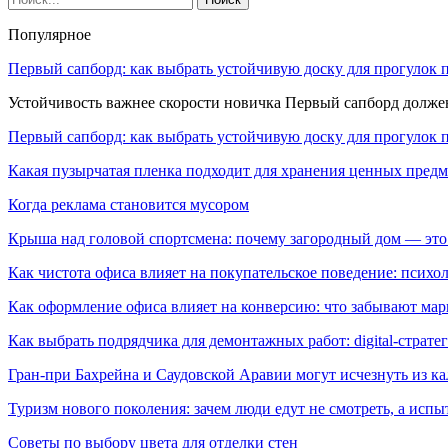
Популярное
Первый сапборд: как выбрать устойчивую доску для прогулок 
Устойчивость важнее скорости новичка Первый сапборд долж
Первый сапборд: как выбрать устойчивую доску для прогулок 
Какая пузырчатая пленка подходит для хранения ценных предм
Когда реклама становится мусором
Крыша над головой спортсмена: почему загородный дом — это
Как чистота офиса влияет на покупательское поведение: псих
Как оформление офиса влияет на конверсию: что забывают мар
Как выбрать подрядчика для демонтажных работ: digital-страте
Гран-при Бахрейна и Саудовской Аравии могут исчезнуть из к
Туризм нового поколения: зачем люди едут не смотреть, а испы
Советы по выбору цвета для отделки стен