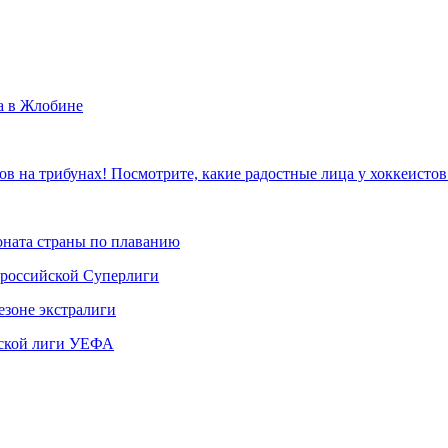
а в Жлобине
в на трибунах! Посмотрите, какие радостные лица у хоккеисто
ната страны по плаванию
 российской Суперлиги
езоне экстралиги
ской лиги УЕФА