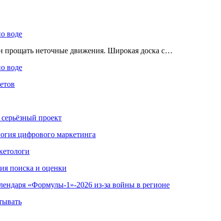
по воде
ен прощать неточные движения. Широкая доска с…
по воде
етов
 серьёзный проект
ология цифрового маркетинга
кетологи
гия поиска и оценки
алендаря «Формулы-1»-2026 из-за войны в регионе
тывать