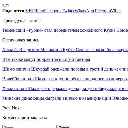
221
Поделится
VK
OK.ru
Facebook
Twitter
WhatsApp
Telegram
Viber
Предыдущая запись
Тюменский «Рубин» стал победителем хоккейного Кубка Союз
Следующая запись
Хоккей. Владимир Мышкин о Кубке Союза: сколько болельщико
Вам также могут понравиться
Еще от автора
Шиманович и Шкурдай одержали победы в третий день чемпио
Волейболисты «Шахтера» крупно обыграли одного из лидеров
Хоккеисты «Шахтера» одержали двенадцатую победу кряду в с
Минские динамовцы сыграли вничью в квалификации Юноше
Prev
Next
Комментарии закрыты.