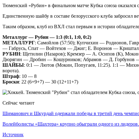
Тюменский «Рубин» в финальном матче Кубка союза оказался 
Единственную шайбу в составе белорусского клуба забросил в
Таким образом, клуб из ВХЛ стал первым в истории обладател
Металлург — Рубин — 1:3 (0:1, 1:0, 0:2)
МЕТАЛЛУРГ
: Самойлов (57:50); Купчихин — Родионов, Гав
— Габрусь, Спат — Войтехов — Джиг; Е. Воронов — Криштал
РУБИН
: Щетилин (Назаров); Кремзер — А. Осипов (К), Мок
Дюрягин — Дробин — Кошурников; Абрамов — Д. Горбунов — 
ШАЙБЫ
: 0:1 — Лютов (Мокин, Попугаев, 11:25). 1:1 — Михн
ворота).
Штраф
: 10 — 8
Броски
: 22 (6+9+7) — 30 (12+11+7)
Сейчас читают
Шиманович и Шкурдай одержали победы в третий день чемп
Волейболисты «Шахтера» крупно обыграли одного из лидеро
Источник