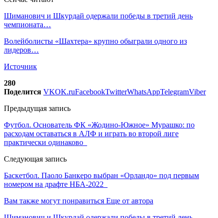
Шиманович и Шкурдай одержали победы в третий день
чемпионата…
Волейболисты «Шахтера» крупно обыграли одного из
лидеров…
Источник
280
Поделится
VK
OK.ru
Facebook
Twitter
WhatsApp
Telegram
Viber
Предыдущая запись
Футбол. Основатель ФК «Жодино-Южное» Мурашко: по
расходам оставаться в АЛФ и играть во второй лиге
практически одинаково
Следующая запись
Баскетбол. Паоло Банкеро выбран «Орландо» под первым
номером на драфте НБА-2022
Вам также могут понравиться
Еще от автора
Шиманович и Шкурдай одержали победы в третий день