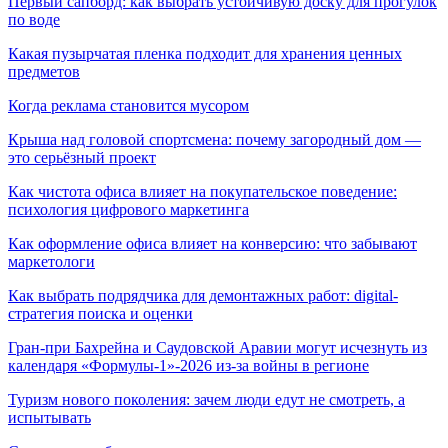
Первый сапборд: как выбрать устойчивую доску для прогулок
по воде
Какая пузырчатая пленка подходит для хранения ценных
предметов
Когда реклама становится мусором
Крыша над головой спортсмена: почему загородный дом —
это серьёзный проект
Как чистота офиса влияет на покупательское поведение:
психология цифрового маркетинга
Как оформление офиса влияет на конверсию: что забывают
маркетологи
Как выбрать подрядчика для демонтажных работ: digital-
стратегия поиска и оценки
Гран-при Бахрейна и Саудовской Аравии могут исчезнуть из
календаря «Формулы-1»-2026 из-за войны в регионе
Туризм нового поколения: зачем люди едут не смотреть, а
испытывать