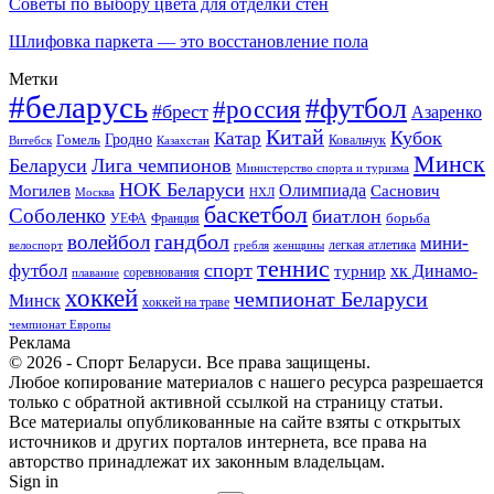
Советы по выбору цвета для отделки стен
Шлифовка паркета — это восстановление пола
Метки
#беларусь
#футбол
#россия
#брест
Азаренко
Китай
Кубок
Катар
Гомель
Гродно
Казахстан
Ковальчук
Витебск
Минск
Беларуси
Лига чемпионов
Министерство спорта и туризма
НОК Беларуси
Олимпиада
Могилев
Саснович
Москва
НХЛ
баскетбол
Соболенко
биатлон
борьба
УЕФА
Франция
гандбол
волейбол
мини-
легкая атлетика
гребля
женщины
велоспорт
теннис
спорт
футбол
хк Динамо-
турнир
соревнования
плавание
хоккей
чемпионат Беларуси
Минск
хоккей на траве
чемпионат Европы
Реклама
© 2026 - Спорт Беларуси. Все права защищены.
Любое копирование материалов с нашего ресурса разрешается
только с обратной активной ссылкой на страницу статьи.
Все материалы опубликованные на сайте взяты с открытых
источников и других порталов интернета, все права на
авторство принадлежат их законным владельцам.
Sign in