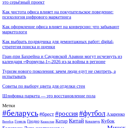
это серьёзный проект
Как чистота офиса влияет на покупательское поведение:
психология цифрового маркетинга
Как оформление офиса влияет на конверсию: что забывают
маркетологи
Как выбрать подрядчика для демонтажных работ: digital-
стратегия поиска и оценки
Гран-при Бахрейна и Саудовской Аравии могут исчезнуть из
календаря «Формулы-1»-2026 из-за войны в регионе
Туризм нового поколения: зачем люди едут не смотреть, а
испытывать
Советы по выбору цвета для отделки стен
Шлифовка паркета — это восстановление пола
Метки
#беларусь
#футбол
#россия
#брест
Азаренко
Китай
Кубок
Катар
Гомель
Гродно
Казахстан
Ковальчук
Витебск
Минск
Беларуси
Лига чемпионов