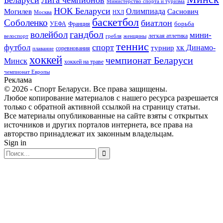
Министерство спорта и туризма
НОК Беларуси
Олимпиада
Могилев
Саснович
Москва
НХЛ
баскетбол
Соболенко
биатлон
борьба
УЕФА
Франция
гандбол
волейбол
мини-
легкая атлетика
гребля
женщины
велоспорт
теннис
спорт
футбол
хк Динамо-
турнир
соревнования
плавание
хоккей
чемпионат Беларуси
Минск
хоккей на траве
чемпионат Европы
Реклама
© 2026 - Спорт Беларуси. Все права защищены.
Любое копирование материалов с нашего ресурса разрешается
только с обратной активной ссылкой на страницу статьи.
Все материалы опубликованные на сайте взяты с открытых
источников и других порталов интернета, все права на
авторство принадлежат их законным владельцам.
Sign in