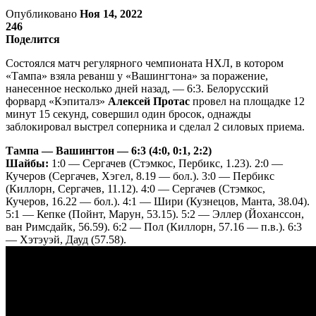
Опубликовано
Ноя 14, 2022
246
Поделится
Состоялся матч регулярного чемпионата НХЛ, в котором
«Тампа» взяла реванш у «Вашингтона» за поражение,
нанесенное несколько дней назад, — 6:3. Белорусский
форвард «Кэпиталз»
Алексей Протас
провел на площадке 12
минут 15 секунд, совершил один бросок, однажды
заблокировал выстрел соперника и сделал 2 силовых приема.
Тампа — Вашингтон — 6:3 (4:0, 0:1, 2:2)
Шайбы:
1:0 — Сергачев (Стэмкос, Пербикс, 1.23). 2:0 —
Кучеров (Сергачев, Хэгел, 8.19 — бол.). 3:0 — Пербикс
(Киллорн, Сергачев, 11.12). 4:0 — Сергачев (Стэмкос,
Кучеров, 16.22 — бол.). 4:1 — Шири (Кузнецов, Манта, 38.04).
5:1 — Кепке (Пойнт, Марун, 53.15). 5:2 — Эллер (Йоханссон,
ван Римсдайк, 56.59). 6:2 — Пол (Киллорн, 57.16 — п.в.). 6:3
— Хэтэуэй, Дауд (57.58).