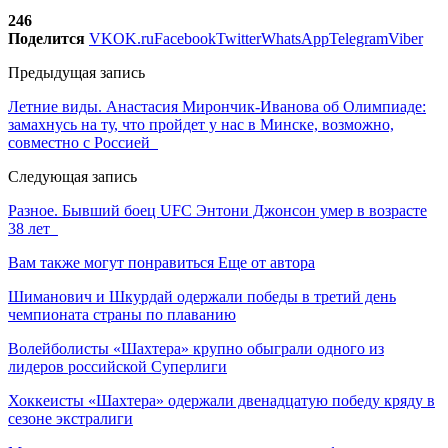
246
Поделится
VK
OK.ru
Facebook
Twitter
WhatsApp
Telegram
Viber
Предыдущая запись
Летние виды. Анастасия Мирончик-Иванова об Олимпиаде:
замахнусь на ту, что пройдет у нас в Минске, возможно,
совместно с Россией
Следующая запись
Разное. Бывший боец UFC Энтони Джонсон умер в возрасте
38 лет
Вам также могут понравиться
Еще от автора
Шиманович и Шкурдай одержали победы в третий день
чемпионата страны по плаванию
Волейболисты «Шахтера» крупно обыграли одного из
лидеров российской Суперлиги
Хоккеисты «Шахтера» одержали двенадцатую победу кряду в
сезоне экстралиги