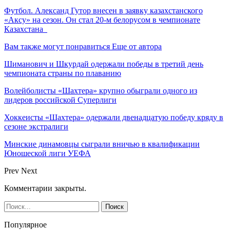
Футбол. Александ Гутор внесен в заявку казахстанского
«Аксу» на сезон. Он стал 20-м белорусом в чемпионате
Казахстана
Вам также могут понравиться
Еще от автора
Шиманович и Шкурдай одержали победы в третий день
чемпионата страны по плаванию
Волейболисты «Шахтера» крупно обыграли одного из
лидеров российской Суперлиги
Хоккеисты «Шахтера» одержали двенадцатую победу кряду в
сезоне экстралиги
Минские динамовцы сыграли вничью в квалификации
Юношеской лиги УЕФА
Prev
Next
Комментарии закрыты.
Популярное