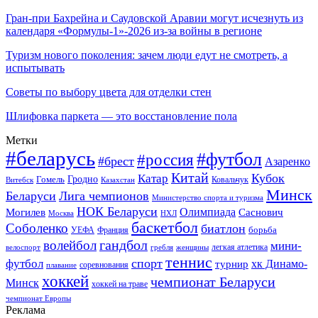
Гран-при Бахрейна и Саудовской Аравии могут исчезнуть из
календаря «Формулы-1»-2026 из-за войны в регионе
Туризм нового поколения: зачем люди едут не смотреть, а
испытывать
Советы по выбору цвета для отделки стен
Шлифовка паркета — это восстановление пола
Метки
#беларусь
#футбол
#россия
#брест
Азаренко
Китай
Кубок
Катар
Гомель
Гродно
Казахстан
Ковальчук
Витебск
Минск
Беларуси
Лига чемпионов
Министерство спорта и туризма
НОК Беларуси
Олимпиада
Могилев
Саснович
Москва
НХЛ
баскетбол
Соболенко
биатлон
борьба
УЕФА
Франция
гандбол
волейбол
мини-
легкая атлетика
гребля
женщины
велоспорт
теннис
спорт
футбол
хк Динамо-
турнир
соревнования
плавание
хоккей
чемпионат Беларуси
Минск
хоккей на траве
чемпионат Европы
Реклама