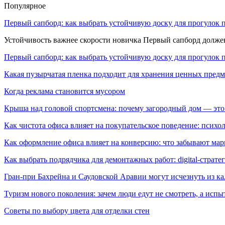
Популярное
Первый сапборд: как выбрать устойчивую доску для прогулок 
Устойчивость важнее скорости новичка Первый сапборд долж
Первый сапборд: как выбрать устойчивую доску для прогулок 
Какая пузырчатая пленка подходит для хранения ценных предм
Когда реклама становится мусором
Крыша над головой спортсмена: почему загородный дом — это
Как чистота офиса влияет на покупательское поведение: псих
Как оформление офиса влияет на конверсию: что забывают мар
Как выбрать подрядчика для демонтажных работ: digital-страте
Гран-при Бахрейна и Саудовской Аравии могут исчезнуть из к
Туризм нового поколения: зачем люди едут не смотреть, а испы
Советы по выбору цвета для отделки стен