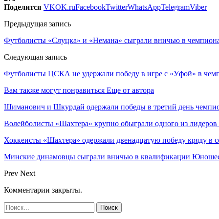
Поделится
VK
OK.ru
Facebook
Twitter
WhatsApp
Telegram
Viber
Предыдущая запись
Футболисты «Слуцка» и «Немана» сыграли вничью в чемпиона
Следующая запись
Футболисты ЦСКА не удержали победу в игре с «Уфой» в чем
Вам также могут понравиться
Еще от автора
Шиманович и Шкурдай одержали победы в третий день чемпио
Волейболисты «Шахтера» крупно обыграли одного из лидеров
Хоккеисты «Шахтера» одержали двенадцатую победу кряду в с
Минские динамовцы сыграли вничью в квалификации Юноше
Prev
Next
Комментарии закрыты.