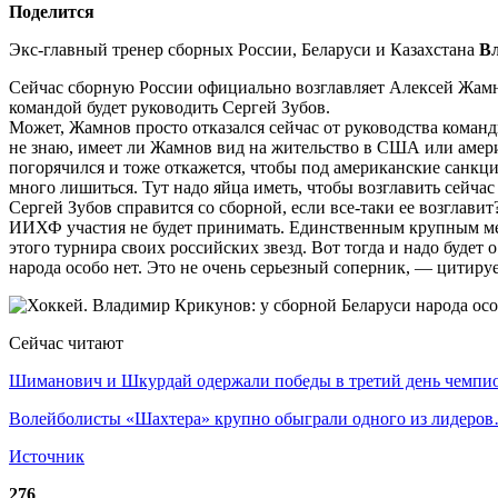
Поделится
Экс-главный тренер сборных России, Беларуси и Казахстана
В
Сейчас сборную России официально возглавляет Алексей Жамнов
командой будет руководить Сергей Зубов.
Может, Жамнов просто отказался сейчас от руководства коман
не знаю, имеет ли Жамнов вид на жительство в США или америк
погорячился и тоже откажется, чтобы под американские санкц
много лишиться. Тут надо яйца иметь, чтобы возглавить сейча
Сергей Зубов справится со сборной, если все-таки ее возглавит
ИИХФ участия не будет принимать. Единственным крупным меж
этого турнира своих российских звезд. Вот тогда и надо будет 
народа особо нет. Это не очень серьезный соперник, — цитиру
Сейчас читают
Шиманович и Шкурдай одержали победы в третий день чемп
Волейболисты «Шахтера» крупно обыграли одного из лидеро
Источник
276