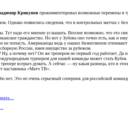
ладимир Крикунов
прокомментировал возможные перемены в тр
. Однако появились сведения, что в контрольных матчах с бело
ды. Тут надо его мнение услышать. Вполне возможно, что это с
анское гражданство. Но вот у Зубова оно точно есть, как и иму
ии не попасть. Американцы ведь у наших бизнесменов отнимают 
с сборную России, имея имущество за рубежом.
? Ну, а почему нет? Он же тренером не первый год работает. Да и
дународным турниром для нашей команды может стать Кубок ми
о тренере всерьез думать. А сейчас — ну какая разница, кто в эт
ет наставника «Матч ТВ».
ионата…
в…