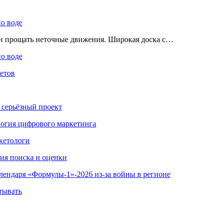
по воде
ен прощать неточные движения. Широкая доска с…
по воде
етов
 серьёзный проект
ология цифрового маркетинга
кетологи
гия поиска и оценки
алендаря «Формулы-1»-2026 из-за войны в регионе
тывать