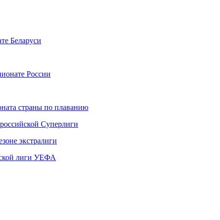
те Беларуси
пионате России
ната страны по плаванию
 российской Суперлиги
езоне экстралиги
ской лиги УЕФА