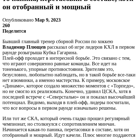
он отобранный и мощный
Опубликовано
Мар 9, 2023
260
Поделится
Бывший главный тренер сборной России по хоккею
Владимир Плющев
рассказал об игре лидеров КХЛ в первом
раунде розыгрыша Кубка Гагарина.
Плей-офф проходит в интересной борьбе. Это связано с тем,
что играют совершенно равные команды. Все идет на
тоненького, упорные противостояния. Зрителям это,
безусловно, любопытно наблюдать, но в такой борьбе все-таки
нет изюминки, а именно мастерства. К примеру, московское
«Динамо», которое создало множество моментов с «Торпедо»,
но не смогло их реализовать. Конечно, удивил ЦСКА, хотя в
последней встрече с «Северсталью» он и показал высочайший
потенциал. Видимо, выходя в плей-офф, лидеры посчитали,
что все вопросы в первом раунде изначально решены.
Или тот же СКА, который очень гладко прошел регулярный
чемпионат, но столкнулся с сопротивлением минчан.
Начинается какая-то паника, перетасовки в составе, хотя он
отобранный и мощный. Идут качели. Плюс многие поддаются