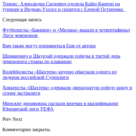
Теннис. Александра Саснович одолела Кайю Канепи на
турнире в Индиан-Уэллсе и сразится с Еленой Остапенко
Следующая запись
Футболисты «Баварии» и «Милана» вышли в четвертьфинал
Лиги чемпионов
Вам также могут понравиться
Еще от автора
Шиманович и Шкурдай одержали победы в третий день
чемпионата страны по плаванию
Волейболисты «Шахтера» крупно обыграли одного из
лидеров российской Суперлиги
Хоккеисты «Шахтера» одержали двенадцатую победу кряду в
сезоне экстралиги
Минские динамовцы сыграли вничью в квалификации
Юношеской лиги УЕФА
Prev
Next
Комментарии закрыты.