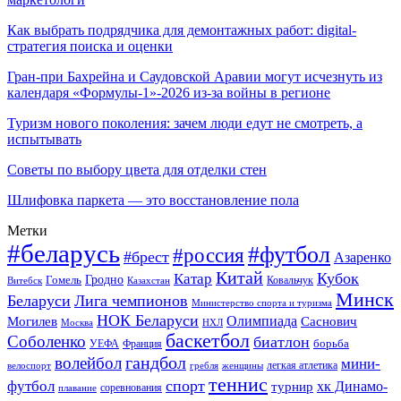
Как выбрать подрядчика для демонтажных работ: digital-
стратегия поиска и оценки
Гран-при Бахрейна и Саудовской Аравии могут исчезнуть из
календаря «Формулы-1»-2026 из-за войны в регионе
Туризм нового поколения: зачем люди едут не смотреть, а
испытывать
Советы по выбору цвета для отделки стен
Шлифовка паркета — это восстановление пола
Метки
#беларусь
#футбол
#россия
#брест
Азаренко
Китай
Кубок
Катар
Гомель
Гродно
Казахстан
Ковальчук
Витебск
Минск
Беларуси
Лига чемпионов
Министерство спорта и туризма
НОК Беларуси
Олимпиада
Могилев
Саснович
Москва
НХЛ
баскетбол
Соболенко
биатлон
борьба
УЕФА
Франция
гандбол
волейбол
мини-
легкая атлетика
гребля
женщины
велоспорт
теннис
спорт
футбол
хк Динамо-
турнир
соревнования
плавание