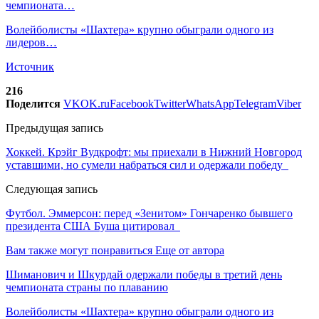
чемпионата…
Волейболисты «Шахтера» крупно обыграли одного из
лидеров…
Источник
216
Поделится
VK
OK.ru
Facebook
Twitter
WhatsApp
Telegram
Viber
Предыдущая запись
Хоккей. Крэйг Вудкрофт: мы приехали в Нижний Новгород
уставшими, но сумели набраться сил и одержали победу
Следующая запись
Футбол. Эммерсон: перед «Зенитом» Гончаренко бывшего
президента США Буша цитировал
Вам также могут понравиться
Еще от автора
Шиманович и Шкурдай одержали победы в третий день
чемпионата страны по плаванию
Волейболисты «Шахтера» крупно обыграли одного из