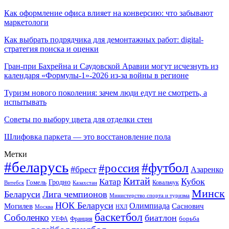
Как оформление офиса влияет на конверсию: что забывают
маркетологи
Как выбрать подрядчика для демонтажных работ: digital-
стратегия поиска и оценки
Гран-при Бахрейна и Саудовской Аравии могут исчезнуть из
календаря «Формулы-1»-2026 из-за войны в регионе
Туризм нового поколения: зачем люди едут не смотреть, а
испытывать
Советы по выбору цвета для отделки стен
Шлифовка паркета — это восстановление пола
Метки
#беларусь
#футбол
#россия
#брест
Азаренко
Китай
Кубок
Катар
Гомель
Гродно
Казахстан
Ковальчук
Витебск
Минск
Беларуси
Лига чемпионов
Министерство спорта и туризма
НОК Беларуси
Олимпиада
Могилев
Саснович
Москва
НХЛ
баскетбол
Соболенко
биатлон
борьба
УЕФА
Франция