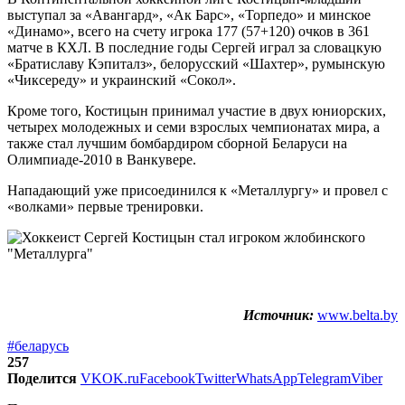
выступал за «Авангард», «Ак Барс», «Торпедо» и минское
«Динамо», всего на счету игрока 177 (57+120) очков в 361
матче в КХЛ. В последние годы Сергей играл за словацкую
«Братиславу Кэпиталз», белорусский «Шахтер», румынскую
«Чиксереду» и украинский «Сокол».
Кроме того, Костицын принимал участие в двух юниорских,
четырех молодежных и семи взрослых чемпионатах мира, а
также стал лучшим бомбардиром сборной Беларуси на
Олимпиаде-2010 в Ванкувере.
Нападающий уже присоединился к «Металлургу» и провел с
«волками» первые тренировки.
Источник:
www.belta.by
#беларусь
257
Поделится
VK
OK.ru
Facebook
Twitter
WhatsApp
Telegram
Viber