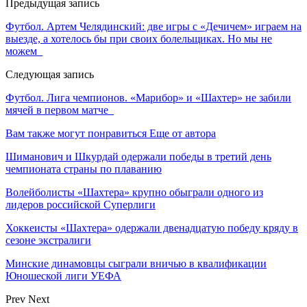
Предыдущая запись
Футбол. Артем Челядинский: две игры с «Дечичем» играем на
выезде, а хотелось бы при своих болельщиках. Но мы не
можем
Следующая запись
Футбол. Лига чемпионов. «Марибор» и «Шахтер» не забили
мячей в первом матче
Вам также могут понравиться
Еще от автора
Шиманович и Шкурдай одержали победы в третий день
чемпионата страны по плаванию
Волейболисты «Шахтера» крупно обыграли одного из
лидеров российской Суперлиги
Хоккеисты «Шахтера» одержали двенадцатую победу кряду в
сезоне экстралиги
Минские динамовцы сыграли вничью в квалификации
Юношеской лиги УЕФА
Prev
Next